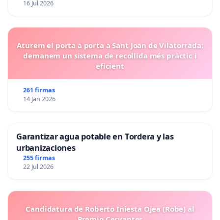
16 Jul 2026
Aturem el porta a porta a Sant Joan de Vilatorrada:
demanem un sistema de recollida més pràctic i
eficient
261 firmas
14 Jan 2026
Garantizar agua potable en Tordera y las
urbanizaciones
255 firmas
22 Jul 2026
Candidatura de Roberto Iniesta Ojea (Robe) al
Premio Cervantes