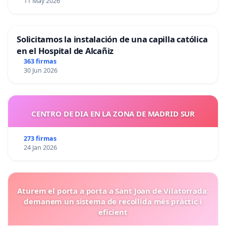
11 May 2026
Solicitamos la instalación de una capilla católica
en el Hospital de Alcañiz
363 firmas
30 Jun 2026
CENTRO DE DIA EN LA ZONA DE MADRID SUR
273 firmas
24 Jan 2026
Aturem el porta a porta a Sant Joan de Vilatorrada:
demanem un sistema de recollida més pràctic i
eficient