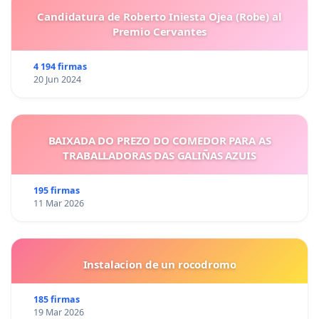
Candidatura de Roberto Iniesta Ojea (Robe) al
Premio Cervantes
4 194 firmas
20 Jun 2024
BAIXADA DO PREZO DO COMEDOR PARA AS
TRABALLADORAS DAS GALIÑAS AZUIS
195 firmas
11 Mar 2026
Instalacion de un rocodromo
185 firmas
19 Mar 2026