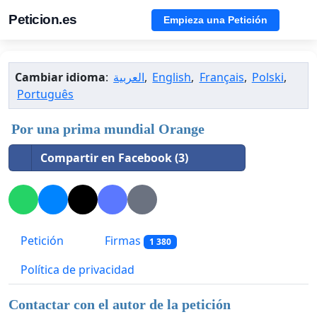
Peticion.es
Empieza una Petición
Cambiar idioma
:
العربية
,
English
,
Français
,
Polski
,
Português
Por una prima mundial Orange
Compartir en Facebook (3)
Petición
Firmas
1 380
Política de privacidad
Contactar con el autor de la petición