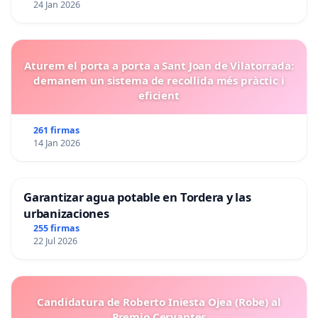
24 Jan 2026
Aturem el porta a porta a Sant Joan de Vilatorrada:
demanem un sistema de recollida més pràctic i
eficient
261 firmas
14 Jan 2026
Garantizar agua potable en Tordera y las
urbanizaciones
255 firmas
22 Jul 2026
Candidatura de Roberto Iniesta Ojea (Robe) al
Premio Cervantes