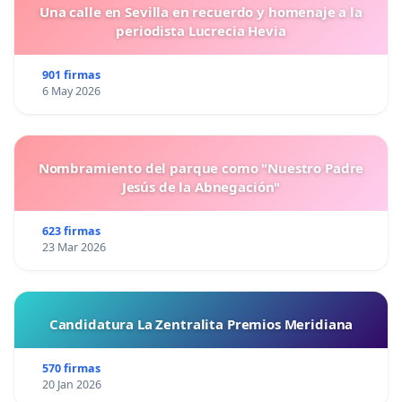
Una calle en Sevilla en recuerdo y homenaje a la
periodista Lucrecia Hevia
901 firmas
6 May 2026
Nombramiento del parque como "Nuestro Padre
Jesús de la Abnegación"
623 firmas
23 Mar 2026
Candidatura La Zentralita Premios Meridiana
570 firmas
20 Jan 2026