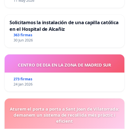
11 May 2026
Solicitamos la instalación de una capilla católica
en el Hospital de Alcañiz
363 firmas
30 Jun 2026
CENTRO DE DIA EN LA ZONA DE MADRID SUR
273 firmas
24 Jan 2026
Aturem el porta a porta a Sant Joan de Vilatorrada:
demanem un sistema de recollida més pràctic i
eficient