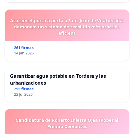
Aturem el porta a porta a Sant Joan de Vilatorrada:
demanem un sistema de recollida més pràctic i
eficient
261 firmas
14 Jan 2026
Garantizar agua potable en Tordera y las
urbanizaciones
255 firmas
22 Jul 2026
Candidatura de Roberto Iniesta Ojea (Robe) al
Premio Cervantes