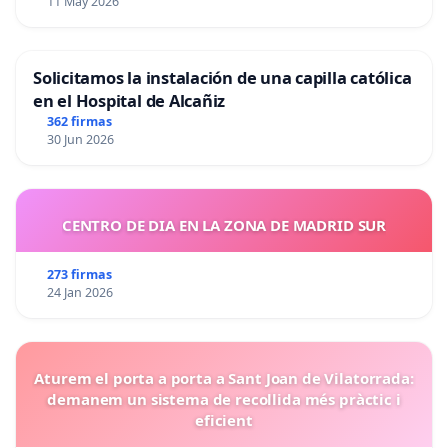
11 May 2026
Solicitamos la instalación de una capilla católica
en el Hospital de Alcañiz
362 firmas
30 Jun 2026
CENTRO DE DIA EN LA ZONA DE MADRID SUR
273 firmas
24 Jan 2026
Aturem el porta a porta a Sant Joan de Vilatorrada:
demanem un sistema de recollida més pràctic i
eficient