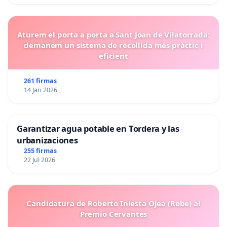
Aturem el porta a porta a Sant Joan de Vilatorrada:
demanem un sistema de recollida més pràctic i
eficient
261 firmas
14 Jan 2026
Garantizar agua potable en Tordera y las
urbanizaciones
255 firmas
22 Jul 2026
Candidatura de Roberto Iniesta Ojea (Robe) al
Premio Cervantes