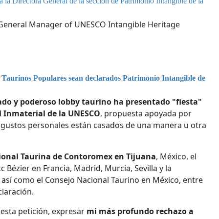
a la Directora General de la sección de Patrimonio Intangible de la
e General Manager of UNESCO Intangible Heritage
 Taurinos Populares sean declarados Patrimonio Intangible de
ado y poderoso lobby taurino ha presentado "fiesta"
l Inmaterial de la UNESCO
, propuesta apoyada por
 y gustos personales están casados de una manera u otra
ional Taurina de Contoromex en Tijuana
, México, el
Bézier en Francia, Madrid, Murcia, Sevilla y la
 así como el Consejo Nacional Taurino en México, entre
claración.
 esta petición, expresar
mi más profundo rechazo a