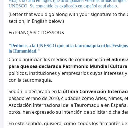
Abajo, la carta en inglés que acompañaría vuestras firmas dirigida 
UNESCO. Su contenido es explicado en español aquí abajo.
(Letter that would go along with your signature to th
section, in English below.)
En FRANÇAIS CI-DESSOUS
"Pedimos a la UNESCO que ni la tauromaquia ni los Festejos
la Humanidad."
Como anuncian los medios de comunicación
el adiner
para que sea declarada Patrimonio Mundial Cultura
políticos, instituciones y empresarios cuyos intereses
con la tauromaquia.
Según lo declarado en la
última Convención Internac
pasado verano de 2010, ciudades como Arles, Nimes, etc 
Asociación Internacional de la Tauromaquia en España,
otros, han expresado su intención de solicitar dicha de
En este sentido, quisiera, como todos los firmantes de