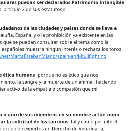
populares puedan ser declarados Patrimonio Intangible
l artículo 2 de sus estatutos):
udadanos de las ciudades y países donde se lleva a
luña, España, y o la prohibición ya existente en las
as que se puedan consultar sobre el tema como la
os españoles muestra ningún interés o rechaza los toros.
e.net/MartaEstebanMiano/spain-and-bullfighting
de ética human
a, porque no es ético que nos
miento, la sangre y la muerte de un animal, haciendo
uier activo de la empatía o compasión que mi
ina o uno de sus miembros en su nombre actúe como
r la solicitud de los taurinos
, tal y como permite el
io grupo de expertos en Derecho de Veterinaria,