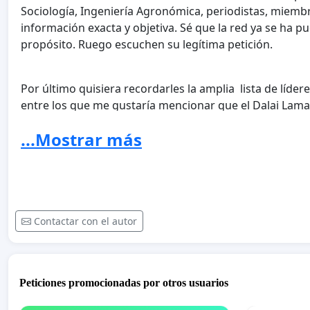
Sociología, Ingeniería Agronómica, periodistas, miemb
información exacta y objetiva. Sé que la red ya se ha 
propósito. Ruego escuchen su legítima petición.
Por último quisiera recordarles la amplia lista de líd
entre los que me gustaría mencionar que el Dalai Lama
...Mostrar más
Querida señora Duvelle, me dirijo a usted como princip
Inmaterial. Hemos leído sus palabras cuando dijo:
"Cad
para los que lo practican, proporcionándoles la es
embargo, las corridas de toros es para la mayoría de l
latinoamericanos, una práctica que les avergüenza, qu
Contactar con el autor
reclaman su fin.
Peticiones promocionadas por otros usuarios
Carta a la Sra Duvelle// Letter to Madame Duvelle: