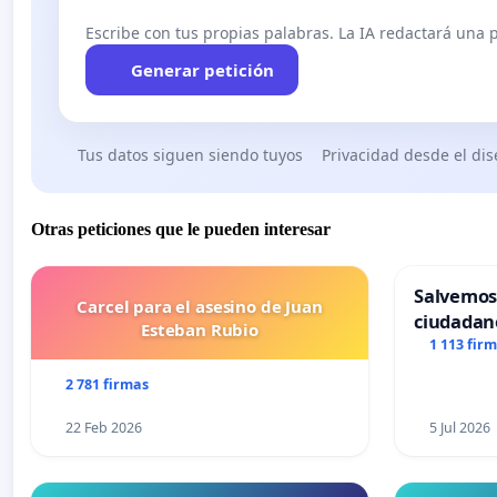
would like to mention the Dalai Lama or Nobel Prize C
Escribe con tus propias palabras. La IA redactará una pe
Generar petición
Dear Mrs Duvelle, I turn to you as the chief of Intangib
when you said: “Each expression of intangible heritage i
very essence of their belonging to their community”. Ho
Tus datos siguen siendo tuyos
Privacidad desde el di
Portuguese and Latinoamericans, a practice that emba
increasing number of voices claiming for its end.
Otras peticiones que le pueden interesar
Please accept my highest considerations,
Salvemos
Carcel para el asesino de Juan
ciudadan
Esteban Rubio
1 113 fir
FRANÇAIS:
2 781 firmas
22 Feb 2026
5 Jul 2026
Ci-dessus, la lettre en anglais accompagnant vos signat
patrimoine immatériel de l’Unesco, dont le contenu est 