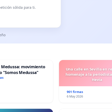
oetzee, among others.
tición sólida para ti.
le Cultural Heritage Section. I have read your words
s precious to those that practise it, providing them the
wever, bullfighting is for most of Spaniards, French,
seño
rrasses them, that divides them and generates an
 Medussa: movimiento
Una calle en Sevilla en r
o "Somos Medussa"
homenaje a la periodista
mas
Hevia
901 firmas
6 May 2026
ures adressée à la directrice générale de la section du
exposé ci-après :