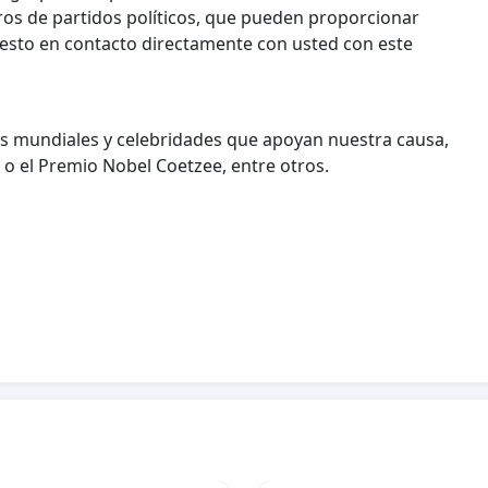
ros de partidos políticos, que pueden proporcionar
puesto en contacto directamente con usted con este
eres mundiales y celebridades que apoyan nuestra causa,
 o el Premio Nobel Coetzee, entre otros.
al responsable de la Sección del Patrimonio Cultural
a expresión del patrimonio inmaterial es preciosa
encia misma de su pertenencia a su comunidad"
. Sin
os españoles, franceses, portugueses y los
e los divide y genera un número creciente de voces que