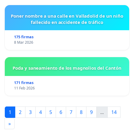
Poner nombre a una calle en Valladolid de un niño
fallecido en accidente de tráfico
175 firmas
8 Mar 2026
Poda y saneamiento de los magnolios del Cantón
171 firmas
11 Feb 2026
1
2
3
4
5
6
7
8
9
...
14
»