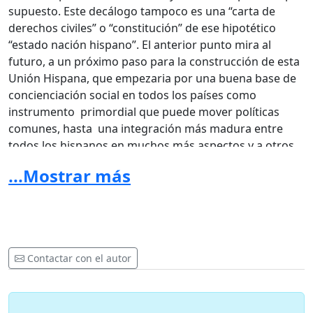
supuesto. Este decálogo tampoco es una “carta de
derechos civiles” o “constitución” de ese hipotético
“estado nación hispano”. El anterior punto mira al
futuro, a un próximo paso para la construcción de esta
Unión Hispana, que empezaria por una buena base de
concienciación social en todos los países como
instrumento primordial que puede mover políticas
comunes, hasta una integración más madura entre
todos los hispanos en muchos más aspectos y a otros
niveles en un futuro, aunque al principio nos pueda
...Mostrar más
parecer utópico. Mientras tanto, en este decálogo
estamos mirando al pasado y presente de nuestras
naciones hispanas para definir la ideología común de
los hispanistas, por lo que estos enfoques serían
complementarios.
Contactar con el autor
Pacto ideológico Hispanista
"UTRAQUE UNUM"