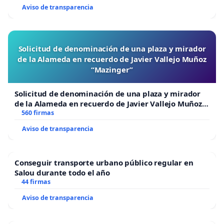
NO a la leyenda negra anti-española.
Aviso de transparencia
NO a los chauvinismos o nacionalismos
exacerbados de los países actuales independientes,
incluyendo España, y las expresiones separatistas
Solicitud de denominación de una plaza y mirador
al interior de estas naciones.
de la Alameda en recuerdo de Javier Vallejo Muñoz
NO a las actividades de difusión de religiones
“Mazinger”
antagónicas y credos diferentes al cristianismo.
NO a la xenofobia, al racismo, incluyendo el
Solicitud de denominación de una plaza y mirador
indigenismo, y actitudes de desprecio hacia el
de la Alameda en recuerdo de Javier Vallejo Muñoz
mestizaje.
“Mazinger”
560 firmas
NO al sionismo, el nacionalsocialismo, el
Aviso de transparencia
comunismo, la religiosidad fundamentalista o
radical y las sociedades secretas como la
masonería.
Conseguir transporte urbano público regular en
Salou durante todo el año
NO a los separatismos, rivalidades y reclamaciones
44 firmas
entre países hispanos hermanos.
Aviso de transparencia