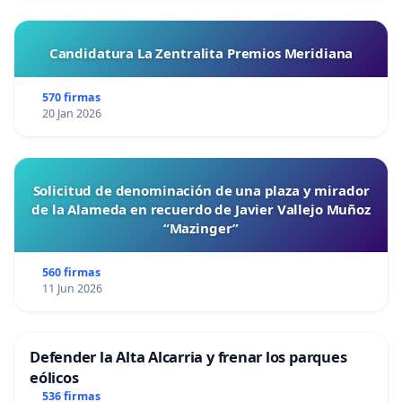
Medrano y Diego Alfonso Espinosa-Serracín se
distribuye bajo una
Licencia Creative Commons
Atribución-CompartirIgual 4.0 Internacional
.
Candidatura La Zentralita Premios Meridiana
570 firmas
20 Jan 2026
Solicitud de denominación de una plaza y mirador
de la Alameda en recuerdo de Javier Vallejo Muñoz
“Mazinger”
560 firmas
11 Jun 2026
Defender la Alta Alcarria y frenar los parques
eólicos
536 firmas