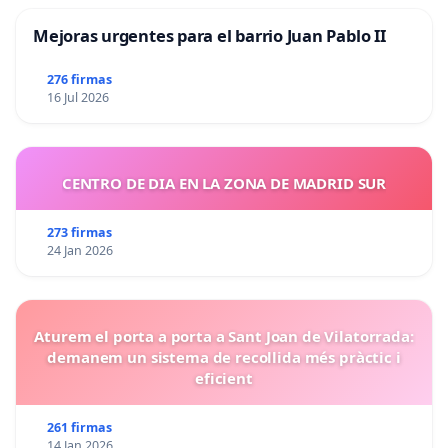
Mejoras urgentes para el barrio Juan Pablo II
276 firmas
16 Jul 2026
CENTRO DE DIA EN LA ZONA DE MADRID SUR
273 firmas
24 Jan 2026
Aturem el porta a porta a Sant Joan de Vilatorrada:
demanem un sistema de recollida més pràctic i
eficient
261 firmas
14 Jan 2026