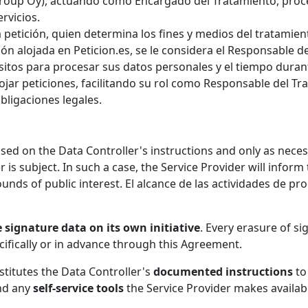
m Group Oy), actuando como Encargado del Tratamiento, pro
rvicios.
 petición, quien determina los fines y medios del tratamien
ón alojada en Peticion.es, se le considera el Responsable d
opósitos para procesar sus datos personales y el tiempo dura
ojar peticiones, facilitando su rol como Responsable del T
bligaciones legales.
ased on the Data Controller's instructions and only as neces
is subject. In such a case, the Service Provider will inform
nds of public interest. El alcance de las actividades de proc
 signature data on its own initiative
. Every erasure of s
cifically or in advance through this Agreement.
titutes the Data Controller's
documented instructions
to
nd any
self-service tools
the Service Provider makes availabl