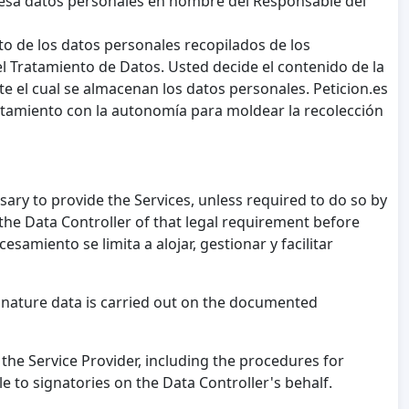
cesa datos personales en nombre del Responsable del
to de los datos personales recopilados de los
el Tratamiento de Datos. Usted decide el contenido de la
nte el cual se almacenan los datos personales. Peticion.es
ratamiento con la autonomía para moldear la recolección
sary to provide the Services, unless required to do so by
 the Data Controller of that legal requirement before
esamiento se limita a alojar, gestionar y facilitar
ignature data is carried out on the documented
 the Service Provider, including the procedures for
e to signatories on the Data Controller's behalf.