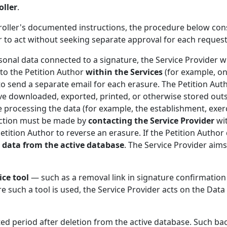
oller
.
roller's documented instructions, the procedure below cons
r to act without seeking separate approval for each request
onal data connected to a signature, the Service Provider wi
to the Petition Author
within the Services
(for example, on
 to send a separate email for each erasure. The Petition Aut
ave downloaded, exported, printed, or otherwise stored outs
 processing the data (for example, the establishment, exerc
jection must be made by
contacting the Service Provider
wit
tition Author to reverse an erasure. If the Petition Author
 data from the active database
. The Service Provider aim
ice tool
— such as a removal link in signature confirmatio
e such a tool is used, the Service Provider acts on the Dat
ited period after deletion from the active database. Such b