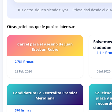
Tus datos siguen siendo tuyos
Privacidad desde el di
Otras peticiones que le pueden interesar
Salvemos
Carcel para el asesino de Juan
ciudadan
Esteban Rubio
1 114 fir
2 781 firmas
22 Feb 2026
5 Jul 2026
Candidatura La Zentralita Premios
Solicitu
Meridiana
plaza y 
recuerdo
570 firmas