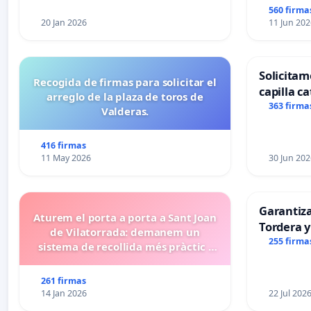
560 firma
20 Jan 2026
11 Jun 202
Solicitam
Recogida de firmas para solicitar el
capilla ca
arreglo de la plaza de toros de
Alcañiz
363 firma
Valderas.
416 firmas
11 May 2026
30 Jun 202
Garantiz
Aturem el porta a porta a Sant Joan
Tordera y
de Vilatorrada: demanem un
255 firma
sistema de recollida més pràctic i
eficient
261 firmas
14 Jan 2026
22 Jul 202