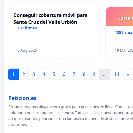
Conseguir cobertura móvil para
Insta
Santa Cruz del Valle Urbión
187 firmas
185 firma
6 Aug 2026
19 Mar 20
1
2
3
4
5
6
7
8
9
...
14
»
Peticion.es
Proporcionamos alojamiento gratis para peticiones en línea. Comienza 
utilizando nuestro poderoso servicio. Todos los días, nuestras petici
así que crear una petición es una fantástica manera de destacar ante e
decisiones.