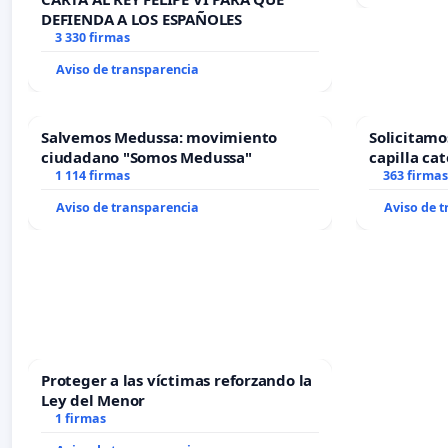
DEFIENDA A LOS ESPAÑOLES
3 330 firmas
Aviso de transparencia
Salvemos Medussa: movimiento
Solicitamo
ciudadano "Somos Medussa"
capilla cat
1 114 firmas
Alcañiz
363 firmas
Aviso de transparencia
Aviso de 
Proteger a las víctimas reforzando la
Ley del Menor
1 firmas