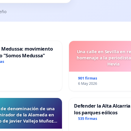
seño
 Medussa: movimiento
Una calle en Sevilla en r
o "Somos Medussa"
homenaje a la periodista
mas
Hevia
901 firmas
6 May 2026
Defender la Alta Alcarria
d de denominación de una
los parques eólicos
mirador de la Alameda en
535 firmas
 de Javier Vallejo Muñoz
“Mazinger”