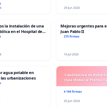
s
6
29 Jun 2026
os la instalación de una
Mejoras urgentes para el
tólica en el Hospital de
Juan Pablo II
s
275 firmas
6
16 Jul 2026
ar agua potable en
Candidatura de Roberto
 las urbanizaciones
Ojea (Robe) al Premio C
s
4 194 firmas
6
20 Jun 2024