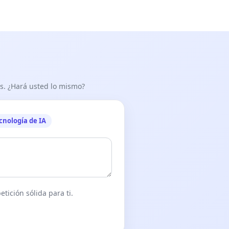
as. ¿Hará usted lo mismo?
cnología de IA
tición sólida para ti.