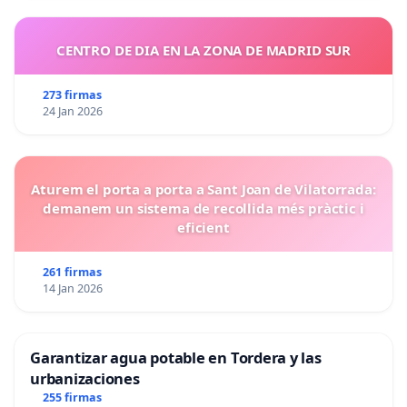
CENTRO DE DIA EN LA ZONA DE MADRID SUR
273 firmas
24 Jan 2026
Aturem el porta a porta a Sant Joan de Vilatorrada:
demanem un sistema de recollida més pràctic i
eficient
261 firmas
14 Jan 2026
Garantizar agua potable en Tordera y las
urbanizaciones
255 firmas