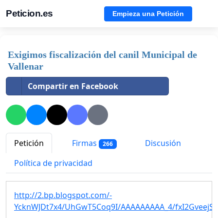
Peticion.es
Empieza una Petición
Exigimos fiscalización del canil Municipal de
Vallenar
Compartir en Facebook
Petición
Firmas
Discusión
266
Política de privacidad
http://2.bp.blogspot.com/-
YcknWJDt7x4/UhGwT5Coq9I/AAAAAAAAA_4/fxI2GveejSk/