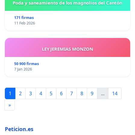
Poda y saneamiento de los magnolios del Cantón
171 firmas
11 Feb 2026
LEY JEREMIAS MONZON
50 900 firmas
7 Jan 2026
1
2
3
4
5
6
7
8
9
...
14
»
Peticion.es