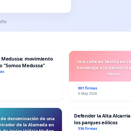
seño
 Medussa: movimiento
Una calle en Sevilla en r
o "Somos Medussa"
homenaje a la periodista
mas
Hevia
901 firmas
6 May 2026
Defender la Alta Alcarria
d de denominación de una
los parques eólicos
mirador de la Alameda en
536 firmas
 de Javier Vallejo Muñoz