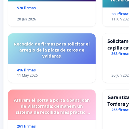
570 firmas
560 firma
20 Jan 2026
11 Jun 202
Solicitam
Recogida de firmas para solicitar el
capilla ca
arreglo de la plaza de toros de
Alcañiz
363 firma
Valderas.
416 firmas
11 May 2026
30 Jun 202
Garantiz
Aturem el porta a porta a Sant Joan
Tordera y
de Vilatorrada: demanem un
255 firma
sistema de recollida més pràctic i
eficient
261 firmas