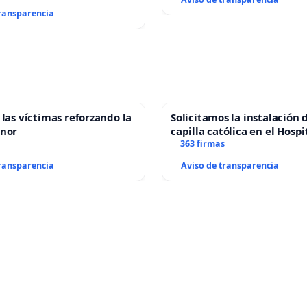
transparencia
 las víctimas reforzando la
Solicitamos la instalación 
enor
capilla católica en el Hospi
Alcañiz
363 firmas
transparencia
Aviso de transparencia