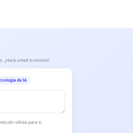
as. ¿Hará usted lo mismo?
cnología de IA
tición sólida para ti.