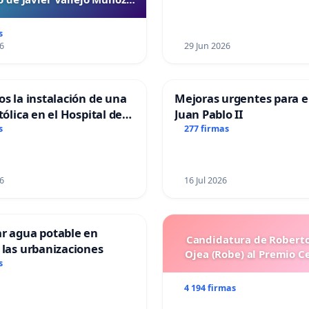
“Mazinger”
s
6
29 Jun 2026
os la instalación de una
Mejoras urgentes para el
tólica en el Hospital de
Juan Pablo II
s
277 firmas
6
16 Jul 2026
ar agua potable en
Candidatura de Roberto
 las urbanizaciones
Ojea (Robe) al Premio C
s
4 194 firmas