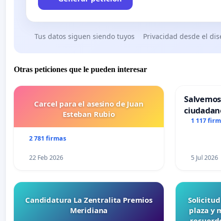
Tus datos siguen siendo tuyos
Privacidad desde el di
Otras peticiones que le pueden interesar
Salvemos
Carcel para el asesino de Juan
ciudadan
Esteban Rubio
1 117 fir
2 781 firmas
22 Feb 2026
5 Jul 2026
Candidatura La Zentralita Premios
Solicitu
Meridiana
plaza y 
recuerdo