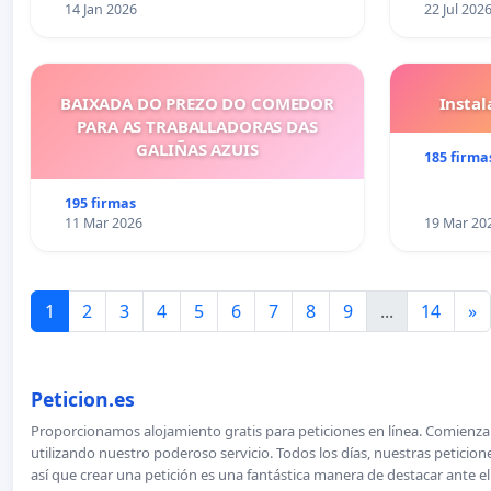
14 Jan 2026
22 Jul 202
BAIXADA DO PREZO DO COMEDOR
Insta
PARA AS TRABALLADORAS DAS
GALIÑAS AZUIS
185 firma
195 firmas
11 Mar 2026
19 Mar 20
1
2
3
4
5
6
7
8
9
...
14
»
Peticion.es
Proporcionamos alojamiento gratis para peticiones en línea. Comienza 
utilizando nuestro poderoso servicio. Todos los días, nuestras petici
así que crear una petición es una fantástica manera de destacar ante e