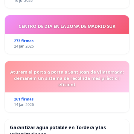
16 Jul 2026
CENTRO DE DIA EN LA ZONA DE MADRID SUR
273 firmas
24 Jan 2026
Aturem el porta a porta a Sant Joan de Vilatorrada:
demanem un sistema de recollida més pràctic i
eficient
261 firmas
14 Jan 2026
Garantizar agua potable en Tordera y las