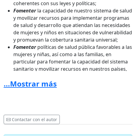
coherentes con sus leyes y políticas;
Fomentar
la capacidad de nuestro sistema de salud
y movilizar recursos para implementar programas
de salud y desarrollo que atiendan las necesidades
de mujeres y niños en situaciones de vulnerabilidad
y promuevan la cobertura sanitaria universal;
Fomentar
políticas de salud pública favorables a las
mujeres y niñas, así como a las familias, en
particular para fomentar la capacidad del sistema
sanitario y movilizar recursos en nuestros países,
en marcos bilaterales y en foros multilaterales;
...Mostrar más
Apoyar
la función de la familia como la base de la
sociedad y como fuente de salud, apoyo y cuidado;
y
Entablar un diálogo
en el sistema de las Naciones
Unidas para hacer realidad estos valores
universales, reconociendo que individualmente
Contactar con el autor
somos fuertes, pero juntos lo somos más.