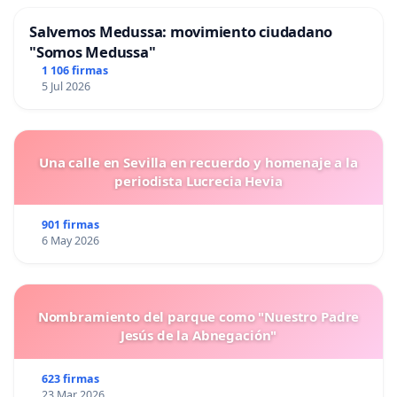
Salvemos Medussa: movimiento ciudadano
"Somos Medussa"
1 106 firmas
5 Jul 2026
Una calle en Sevilla en recuerdo y homenaje a la
periodista Lucrecia Hevia
901 firmas
6 May 2026
Nombramiento del parque como "Nuestro Padre
Jesús de la Abnegación"
623 firmas
23 Mar 2026