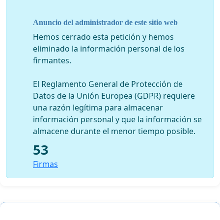
La firma de esta declaración supone un compromiso
firme a favor de las mujeres mexicanas, y en
Anuncio del administrador de este sitio web
consecuencia, un avance trascendental a favor de todo
Hemos cerrado esta petición y hemos
México.
eliminado la información personal de los
firmantes.
Así que, buscando coherencia en las promesas que ha
hecho al pueblo de México para ser elegido como su
El Reglamento General de Protección de
principal empleado público del Poder Ejecutivo, le
Datos de la Unión Europea (GDPR) requiere
instamos a que promueva, lo antes posible, la firma de
una razón legítima para almacenar
la declaración ya mencionada.
información personal y que la información se
almacene durante el menor tiempo posible.
53
Firmas