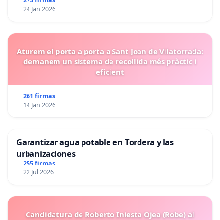
273 firmas
24 Jan 2026
Aturem el porta a porta a Sant Joan de Vilatorrada:
demanem un sistema de recollida més pràctic i
eficient
261 firmas
14 Jan 2026
Garantizar agua potable en Tordera y las
urbanizaciones
255 firmas
22 Jul 2026
Candidatura de Roberto Iniesta Ojea (Robe) al