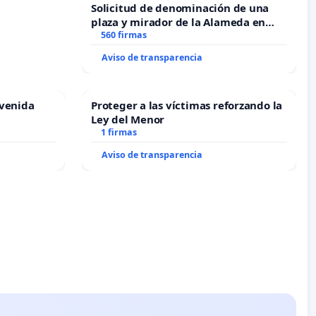
Solicitud de denominación de una
plaza y mirador de la Alameda en
recuerdo de Javier Vallejo Muñoz
560 firmas
“Mazinger”
Aviso de transparencia
Avenida
Proteger a las víctimas reforzando la
Ley del Menor
1 firmas
Aviso de transparencia