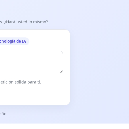
as. ¿Hará usted lo mismo?
cnología de IA
tición sólida para ti.
seño