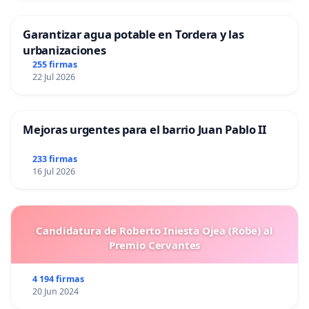
2011 (informes disponibles, acompañados de 25
recomendaciones en:
www.cidce.org
)
Garantizar agua potable en Tordera y las
urbanizaciones
255 firmas
22 Jul 2026
Mejoras urgentes para el barrio Juan Pablo II
233 firmas
16 Jul 2026
Candidatura de Roberto Iniesta Ojea (Robe) al
Premio Cervantes
4 194 firmas
20 Jun 2024