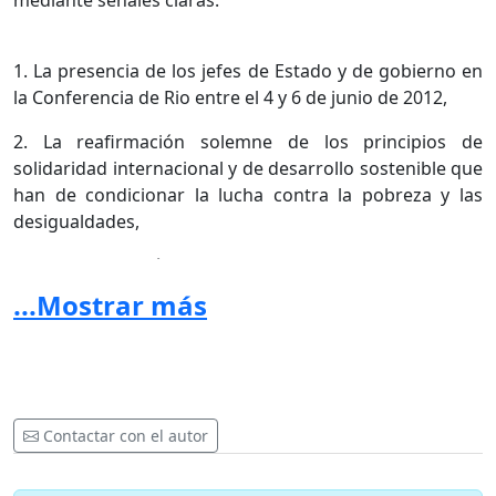
mediante señales claras:
1. La presencia de los jefes de Estado y de gobierno en
la Conferencia de Rio entre el 4 y 6 de junio de 2012,
2. La reafirmación solemne de los principios de
solidaridad internacional y de desarrollo sostenible que
han de condicionar la lucha contra la pobreza y las
desigualdades,
3. La proclamación de la interdependencia entre la paz
y la seguridad en el mundo, el respeto a los derechos
...Mostrar más
humanos y la protección del ambiente,
II.
Convocamos a los Estados a llenar inmediatamente
importantes lagunas del derecho internacional
Contactar con el autor
mediante: