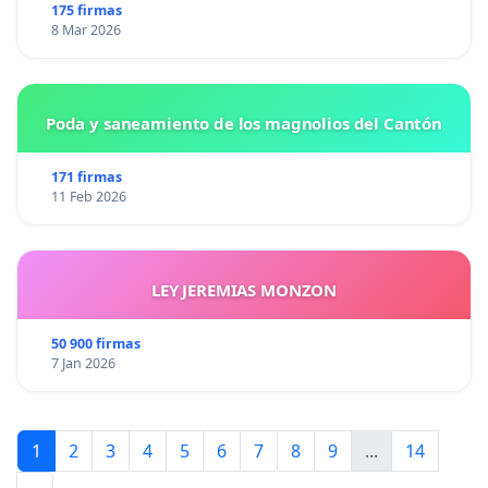
175 firmas
8 Mar 2026
Poda y saneamiento de los magnolios del Cantón
171 firmas
11 Feb 2026
LEY JEREMIAS MONZON
50 900 firmas
7 Jan 2026
1
2
3
4
5
6
7
8
9
...
14