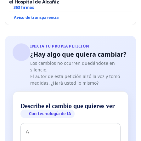
el Hospital de Alcañiz
integrando los aspectos sociales y culturales así como
363 firmas
los efectos sobre el consumo energético.
Aviso de transparencia
- Una convención relativa a la contaminación de origen
telúrico en mares y océanos.
- Una convención sobre áreas marinas protegidas en
INICIA TU PROPIA PETICIÓN
alta mar.
¿Hay algo que quiera cambiar?
- Una convención relativa a la explotación petrolera
Los cambios no ocurren quedándose en
silencio.
offshore.
El autor de esta petición alzó la voz y tomó
- Una convención relativa a los paisajes.
medidas. ¿Hará usted lo mismo?
- Una convención relativa a la protección del ambiente
en casos de conflictos armados.
Describe el cambio que quieres ver
Con tecnología de IA
- Una convención relativa a las catástrofes ecológicas.
- Una convención relativa al estatuto de los desplazados
ambientales.