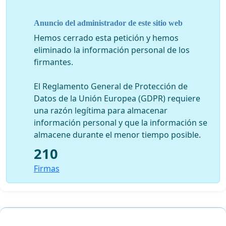
1. La consagración de un principio de no regresión en
derecho ambiental,
Anuncio del administrador de este sitio web
Hemos cerrado esta petición y hemos
2. El compromiso de los Estados de aplicar
eliminado la información personal de los
efectivamente la democracia ambiental, tal como es
firmantes.
definida por el principio 10 de la Declaración de Rio de
1992, a través de los derechos a la información, a la
El Reglamento General de Protección de
participación y al acceso a la justicia, sea ratificando los
Datos de la Unión Europea (GDPR) requiere
instrumentos convencionales existentes en este tema,
una razón legítima para almacenar
sea creando nuevas convenciones regionales o
información personal y que la información se
mundiales,
almacene durante el menor tiempo posible.
3. El compromiso de los Estados, según el caso, de
210
ratificar o adherirse a las convenciones de protección
Firmas
del ambiente mundiales y regionales, ya estén o no en
vigor,
4. El compromiso de los Estados de firmar en Rio la
Convención Mundial sobre el Mercurio en curso de