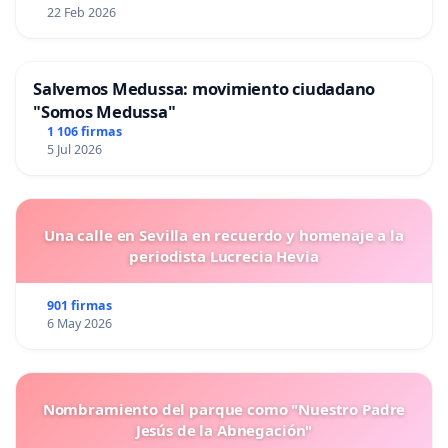
22 Feb 2026
Salvemos Medussa: movimiento ciudadano
"Somos Medussa"
1 106 firmas
5 Jul 2026
Una calle en Sevilla en recuerdo y homenaje a la
periodista Lucrecia Hevia
901 firmas
6 May 2026
Nombramiento del parque como "Nuestro Padre
Jesús de la Abnegación"