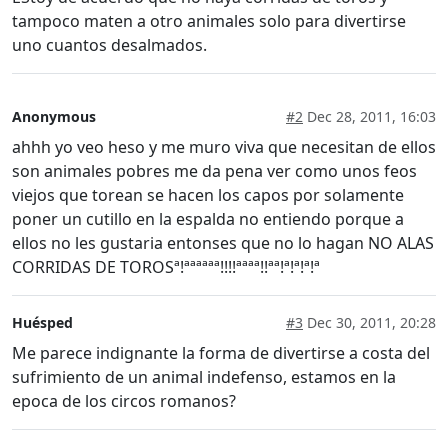
tampoco maten a otro animales solo para divertirse
uno cuantos desalmados.
Anonymous
#2
Dec 28, 2011, 16:03
ahhh yo veo heso y me muro viva que necesitan de ellos
son animales pobres me da pena ver como unos feos
viejos que torean se hacen los capos por solamente
poner un cutillo en la espalda no entiendo porque a
ellos no les gustaria entonses que no lo hagan NO ALAS
CORRIDAS DE TOROSª!ªªªªªª!!!!ªªªª!!ªª!ª!ª!ª!ª
Huésped
#3
Dec 30, 2011, 20:28
Me parece indignante la forma de divertirse a costa del
sufrimiento de un animal indefenso, estamos en la
epoca de los circos romanos?