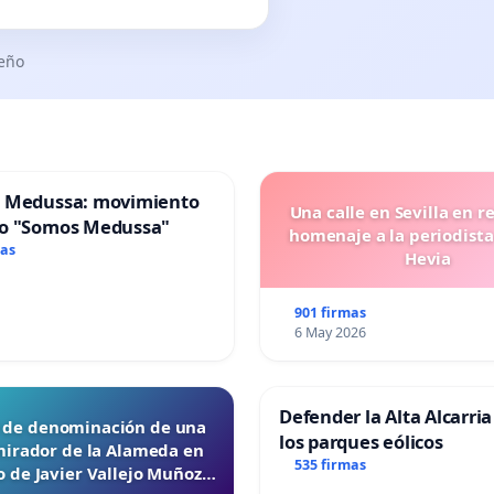
seño
 Medussa: movimiento
Una calle en Sevilla en r
o "Somos Medussa"
homenaje a la periodista
mas
Hevia
901 firmas
6 May 2026
Defender la Alta Alcarria
d de denominación de una
los parques eólicos
mirador de la Alameda en
535 firmas
 de Javier Vallejo Muñoz