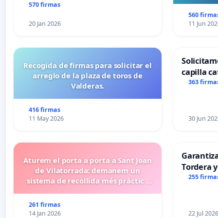
570 firmas
560 firma
20 Jan 2026
11 Jun 202
Solicitam
Recogida de firmas para solicitar el
capilla ca
arreglo de la plaza de toros de
Alcañiz
363 firma
Valderas.
416 firmas
11 May 2026
30 Jun 202
Garantiz
Aturem el porta a porta a Sant Joan
Tordera y
de Vilatorrada: demanem un
255 firma
sistema de recollida més pràctic i
eficient
261 firmas
14 Jan 2026
22 Jul 202