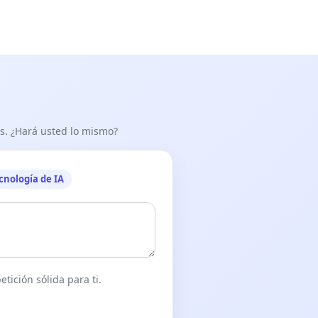
as. ¿Hará usted lo mismo?
cnología de IA
tición sólida para ti.