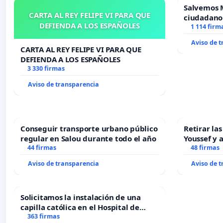
Salvemos 
CARTA AL REY FELIPE VI PARA QUE
ciudadano
DEFIENDA A LOS ESPAÑOLES
1 114 firm
Aviso de 
CARTA AL REY FELIPE VI PARA QUE
DEFIENDA A LOS ESPAÑOLES
3 330 firmas
Aviso de transparencia
Conseguir transporte urbano público
Retirar la
regular en Salou durante todo el año
Youssef y 
44 firmas
48 firmas
Aviso de transparencia
Aviso de 
Solicitamos la instalación de una
capilla católica en el Hospital de
Alcañiz
363 firmas