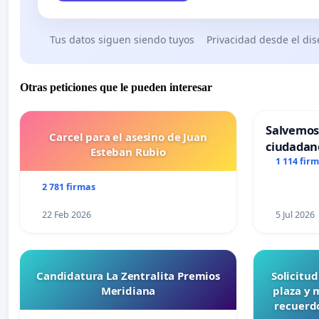
Tus datos siguen siendo tuyos
Privacidad desde el di
Otras peticiones que le pueden interesar
Salvemos
Carcel para el asesino de Juan
ciudadan
Esteban Rubio
1 114 fir
2 781 firmas
22 Feb 2026
5 Jul 2026
Candidatura La Zentralita Premios
Solicitu
Meridiana
plaza y 
recuerdo