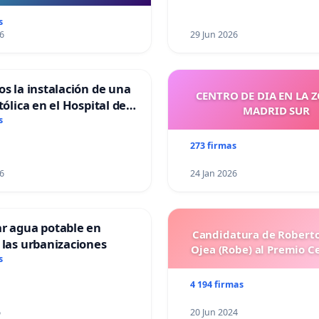
“Mazinger”
s
6
29 Jun 2026
os la instalación de una
CENTRO DE DIA EN LA 
tólica en el Hospital de
MADRID SUR
s
273 firmas
6
24 Jan 2026
ar agua potable en
Candidatura de Roberto
 las urbanizaciones
Ojea (Robe) al Premio C
s
4 194 firmas
6
20 Jun 2024