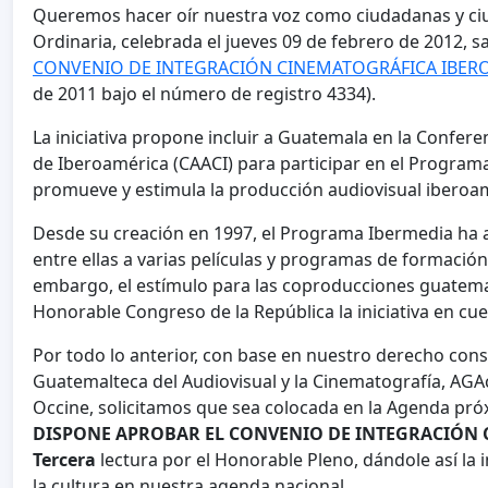
Queremos hacer oír nuestra voz como ciudadanas y ciu
Ordinaria, celebrada el jueves 09 de febrero de 2012, 
CONVENIO DE INTEGRACIÓN CINEMATOGRÁFICA IBER
de 2011 bajo el número de registro 4334).
La iniciativa propone incluir a Guatemala en la Confer
de Iberoamérica (CAACI) para participar en el Program
promueve y estimula la producción audiovisual iberoa
Desde su creación en 1997, el Programa Ibermedia ha 
entre ellas a varias películas y programas de formació
embargo, el estímulo para las coproducciones guatema
Honorable Congreso de la República la iniciativa en cue
Por todo lo anterior, con base en nuestro derecho cons
Guatemalteca del Audiovisual y la Cinematografía, AGAc
Occine, solicitamos que sea colocada en la Agenda pró
DISPONE APROBAR EL CONVENIO DE INTEGRACIÓN
Tercera
lectura por el Honorable Pleno, dándole así l
la cultura en nuestra agenda nacional.