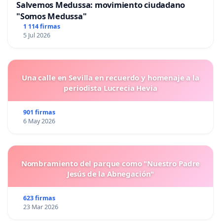
Salvemos Medussa: movimiento ciudadano
"Somos Medussa"
1 114 firmas
5 Jul 2026
Una calle en Sevilla en recuerdo y homenaje a la
periodista Lucrecia Hevia
901 firmas
6 May 2026
Nombramiento del parque como "Nuestro Padre
Jesús de la Abnegación"
623 firmas
23 Mar 2026