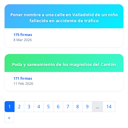
Poner nombre a una calle en Valladolid de un niño
fallecido en accidente de tráfico
175 firmas
8 Mar 2026
Poda y saneamiento de los magnolios del Cantón
171 firmas
11 Feb 2026
1
2
3
4
5
6
7
8
9
...
14
»