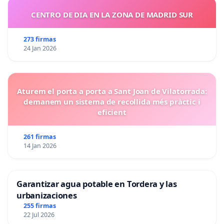
CENTRO DE DIA EN LA ZONA DE MADRID SUR
273 firmas
24 Jan 2026
Aturem el porta a porta a Sant Joan de Vilatorrada:
demanem un sistema de recollida més pràctic i
eficient
261 firmas
14 Jan 2026
Garantizar agua potable en Tordera y las
urbanizaciones
255 firmas
22 Jul 2026