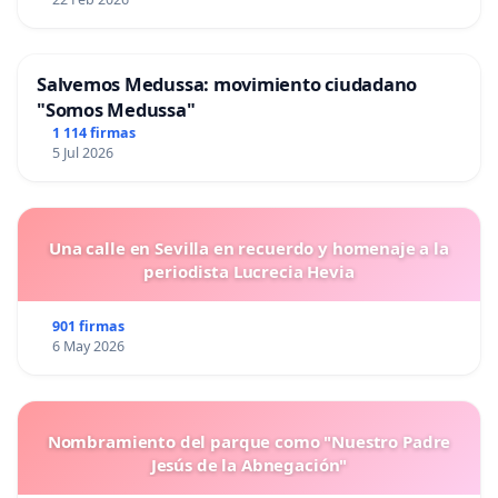
Salvemos Medussa: movimiento ciudadano
"Somos Medussa"
1 114 firmas
5 Jul 2026
Una calle en Sevilla en recuerdo y homenaje a la
periodista Lucrecia Hevia
901 firmas
6 May 2026
Nombramiento del parque como "Nuestro Padre
Jesús de la Abnegación"