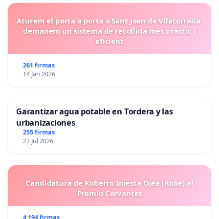
Aturem el porta a porta a Sant Joan de Vilatorrada:
demanem un sistema de recollida més pràctic i
eficient
261 firmas
14 Jan 2026
Garantizar agua potable en Tordera y las
urbanizaciones
255 firmas
22 Jul 2026
Candidatura de Roberto Iniesta Ojea (Robe) al
Premio Cervantes
4 194 firmas