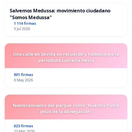
Salvemos Medussa: movimiento ciudadano
"Somos Medussa"
1 114 firmas
5 Jul 2026
Una calle en Sevilla en recuerdo y homenaje a la
periodista Lucrecia Hevia
901 firmas
6 May 2026
Nombramiento del parque como "Nuestro Padre
Jesús de la Abnegación"
623 firmas
23 Mar 2026