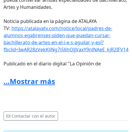
pueda conservar ambas especialidades de Bachillerato,
Artes y Humanidades.
Noticia publicada en la página de ATALAYA
TV:
https://atalayatv.com/notice/local/padres-de-
alumnos-egabrenses-piden-que-puedan-cursar-
bachillerato-de-artes-en-el-i-e-s-aguilar-y-esl?
fbclid=IwAR28zVekKJiNg7i56hQJjVaxY9nlNAeE_kjR2IFV14T
Publicado en el diario digital "La Opinión de
Cabra":
http://www.laopiniondecabra.com/ampliar.php?
sec=actualidad&sub=noticias&art=6377&fbclid=IwAR1
...Mostrar más
9y0EjDmk9wbtiSM
Contactar con el autor