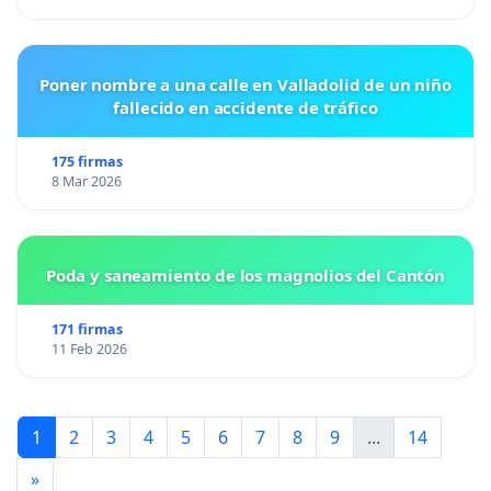
Poner nombre a una calle en Valladolid de un niño
fallecido en accidente de tráfico
175 firmas
8 Mar 2026
Poda y saneamiento de los magnolios del Cantón
171 firmas
11 Feb 2026
1
2
3
4
5
6
7
8
9
...
14
»