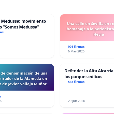
 Medussa: movimiento
Una calle en Sevilla en r
o "Somos Medussa"
homenaje a la periodista
mas
Hevia
901 firmas
6 May 2026
Defender la Alta Alcarria
d de denominación de una
los parques eólicos
mirador de la Alameda en
535 firmas
 de Javier Vallejo Muñoz
“Mazinger”
s
6
29 Jun 2026