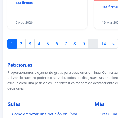
183 firmas
185 firma
6 Aug 2026
19 Mar 20
1
2
3
4
5
6
7
8
9
...
14
»
Peticion.es
Proporcionamos alojamiento gratis para peticiones en línea. Comienza 
utilizando nuestro poderoso servicio. Todos los días, nuestras petici
así que crear una petición es una fantástica manera de destacar ante e
decisiones.
Guías
Más
Cómo empezar una petición en línea
Crear una 