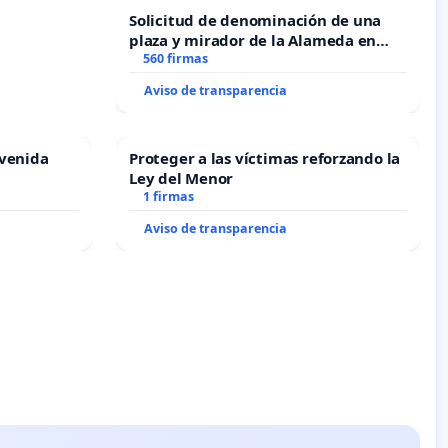
Solicitud de denominación de una
plaza y mirador de la Alameda en
recuerdo de Javier Vallejo Muñoz
560 firmas
“Mazinger”
Aviso de transparencia
Avenida
Proteger a las víctimas reforzando la
Ley del Menor
1 firmas
Aviso de transparencia