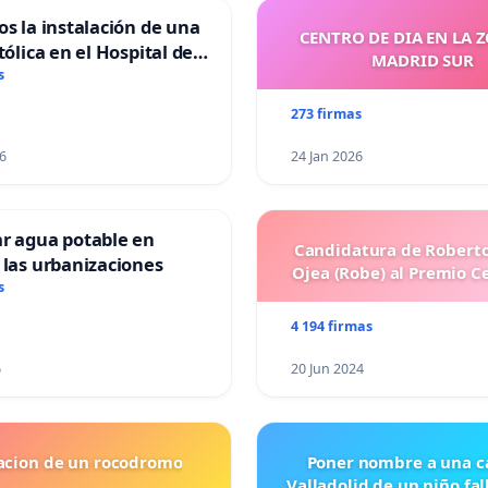
os la instalación de una
CENTRO DE DIA EN LA 
tólica en el Hospital de
MADRID SUR
s
273 firmas
6
24 Jan 2026
ar agua potable en
Candidatura de Roberto
 las urbanizaciones
Ojea (Robe) al Premio C
s
4 194 firmas
6
20 Jun 2024
lacion de un rocodromo
Poner nombre a una ca
Valladolid de un niño fal