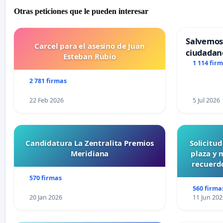
Otras peticiones que le pueden interesar
Salvemos
Carcel para el asesino de Juan
ciudadan
Esteban Rubio
1 114 fir
2 781 firmas
22 Feb 2026
5 Jul 2026
Candidatura La Zentralita Premios
Solicitu
Meridiana
plaza y 
recuerdo
570 firmas
560 firma
20 Jan 2026
11 Jun 202