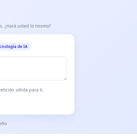
as. ¿Hará usted lo mismo?
cnología de IA
tición sólida para ti.
seño