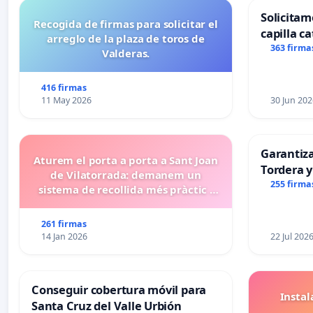
Solicitam
Recogida de firmas para solicitar el
capilla ca
arreglo de la plaza de toros de
Alcañiz
363 firma
Valderas.
416 firmas
11 May 2026
30 Jun 202
Garantiz
Aturem el porta a porta a Sant Joan
Tordera y
de Vilatorrada: demanem un
255 firma
sistema de recollida més pràctic i
eficient
261 firmas
14 Jan 2026
22 Jul 202
Conseguir cobertura móvil para
Insta
Santa Cruz del Valle Urbión