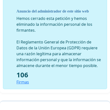
protagonistas.
Anuncio del administrador de este sitio web
Pedimos:
Hemos cerrado esta petición y hemos
Políticas públicas de apoyo a la mujer en situación
eliminado la información personal de los
de riesgo, desde un abordaje integral,
en el cual
firmantes.
como profesionales en Salud Mental seamos
convocados tanto para su diseño como
El Reglamento General de Protección de
implementació
n.
Datos de la Unión Europea (GDPR) requiere
Repensar Y PROMOVER políticas de educación
una razón legítima para almacenar
sexual integral
información personal y que la información se
La valoración de la vida humana y el respeto por la
almacene durante el menor tiempo posible.
integridad del otro comenzando por su vida desde
106
la concepción.
Firmas