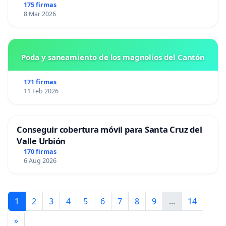
175 firmas
8 Mar 2026
Poda y saneamiento de los magnolios del Cantón
171 firmas
11 Feb 2026
Conseguir cobertura móvil para Santa Cruz del
Valle Urbión
170 firmas
6 Aug 2026
1
2
3
4
5
6
7
8
9
...
14
»