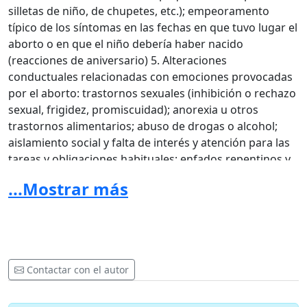
silletas de niño, de chupetes, etc.); empeoramento
típico de los síntomas en las fechas en que tuvo lugar el
aborto o en que el niño debería haber nacido
(reacciones de aniversario) 5. Alteraciones
conductuales relacionadas con emociones provocadas
por el aborto: trastornos sexuales (inhibición o rechazo
sexual, frigidez, promiscuidad); anorexia u otros
trastornos alimentarios; abuso de drogas o alcohol;
aislamiento social y falta de interés y atención para las
tareas y obligaciones habituales; enfados repentinos y
arrebatos de cólera; aceptación de relaciones
...Mostrar más
interpersonales abusivas; gestos o intentos autolíticos
Lo que esa mujer necesita, en esos momentos de crisis
y vulnerabilidad, es un espacio de escucha y
contención, de apoyo. Requiere contar con un abordaje
psicológico que le permita transitar de la mejor manera
Contactar con el autor
su embarazo.
Por ese motivo como psicólogos nos
sentimos interpelados a participar como