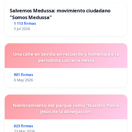
Salvemos Medussa: movimiento ciudadano
"Somos Medussa"
1 113 firmas
5 Jul 2026
Una calle en Sevilla en recuerdo y homenaje a la
periodista Lucrecia Hevia
901 firmas
6 May 2026
Nombramiento del parque como "Nuestro Padre
Jesús de la Abnegación"
623 firmas
23 Mar 2026