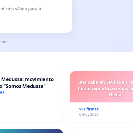
tición sólida para ti.
seño
 Medussa: movimiento
Una calle en Sevilla en r
o "Somos Medussa"
homenaje a la periodista
mas
Hevia
901 firmas
6 May 2026