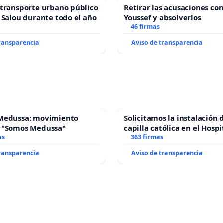
transporte urbano público
Retirar las acusaciones con
 Salou durante todo el año
Youssef y absolverlos
46 firmas
transparencia
Aviso de transparencia
Medussa: movimiento
Solicitamos la instalación 
 "Somos Medussa"
capilla católica en el Hospi
as
Alcañiz
363 firmas
transparencia
Aviso de transparencia