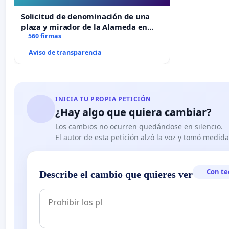
“Mazinger”
Solicitud de denominación de una
plaza y mirador de la Alameda en
recuerdo de Javier Vallejo Muñoz
560 firmas
“Mazinger”
Aviso de transparencia
INICIA TU PROPIA PETICIÓN
¿Hay algo que quiera cambiar?
Los cambios no ocurren quedándose en silencio.
El autor de esta petición alzó la voz y tomó medid
Con te
Describe el cambio que quieres ver