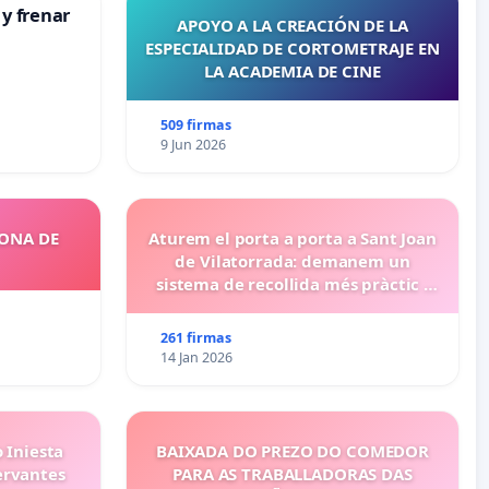
 y frenar
APOYO A LA CREACIÓN DE LA
ESPECIALIDAD DE CORTOMETRAJE EN
LA ACADEMIA DE CINE
509 firmas
9 Jun 2026
ZONA DE
Aturem el porta a porta a Sant Joan
de Vilatorrada: demanem un
sistema de recollida més pràctic i
eficient
261 firmas
14 Jan 2026
 Iniesta
BAIXADA DO PREZO DO COMEDOR
ervantes
PARA AS TRABALLADORAS DAS