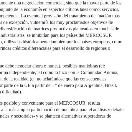
nte una negociación comercial, sino que la mayor parte de los
njunto de la economía en aspectos críticos tales como: servicios,
competencia. La eventual provisión del tratamiento de “nación más
das de excepción, vulneraría los muy proclamados objetivos de
a diversificación de matrices productivas planteados en muchas de
 industrialistas, se inhibirían para los países del MERCOSUR
co, utilizadas históricamente también por los países europeos, como
rindar créditos diferenciales para el desarrollo de regiones o
que debe negociar ahora o nunca), posibles maniobras (ej:
orma independiente, tal como lo hizo con la Comunidad Andina,
 de la realidad (ej: no aclarándose que las consecuencias
r parte de la UE a partir del 1° de enero para Argentina, Brasil,
dificultad).
 es posible y conveniente para el MERCOSUR, resulta
 la más amplia participación democrática para el análisis y debate
onales y sectoriales- y se planteen alternativas superadoras de