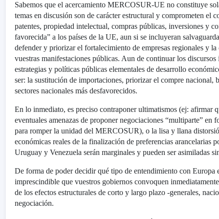
Sabemos que el acercamiento MERCOSUR-UE no constituye solame
temas en discusión son de carácter estructural y comprometen el co
patentes, propiedad intelectual, compras públicas, inversiones y 
favorecida” a los países de la UE, aun si se incluyeran salvaguar
defender y priorizar el fortalecimiento de empresas regionales y l
vuestras manifestaciones públicas. Aun de continuar los discursos
estrategias y políticas públicas elementales de desarrollo económi
ser: la sustitución de importaciones, priorizar el compre nacional, b
sectores nacionales más desfavorecidos.
En lo inmediato, es preciso contraponer ultimatismos (ej: afirmar 
eventuales amenazas de proponer negociaciones “multiparte” en f
para romper la unidad del MERCOSUR), o la lisa y llana distorsión
económicas reales de la finalización de preferencias arancelarias po
Uruguay y Venezuela serán marginales y pueden ser asimiladas sin 
De forma de poder decidir qué tipo de entendimiento con Europa
imprescindible que vuestros gobiernos convoquen inmediatamente a
de los efectos estructurales de corto y largo plazo -generales, naci
negociación.