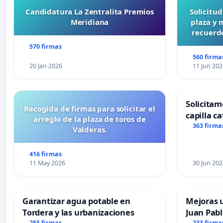
Candidatura La Zentralita Premios
Solicitu
Meridiana
plaza y 
recuerdo
570 firmas
560 firma
20 Jan 2026
11 Jun 202
Solicitam
Recogida de firmas para solicitar el
capilla ca
arreglo de la plaza de toros de
Alcañiz
363 firma
Valderas.
416 firmas
11 May 2026
30 Jun 202
Garantizar agua potable en
Mejoras u
Tordera y las urbanizaciones
Juan Pabl
255 firmas
233 firma