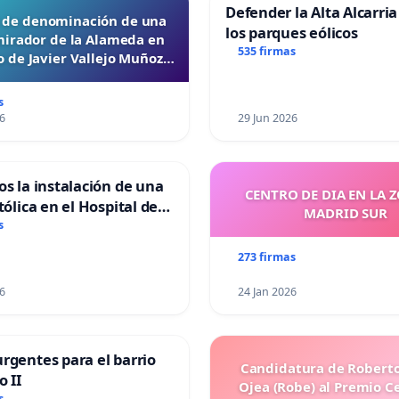
Defender la Alta Alcarria
d de denominación de una
los parques eólicos
mirador de la Alameda en
535 firmas
 de Javier Vallejo Muñoz
“Mazinger”
s
6
29 Jun 2026
os la instalación de una
CENTRO DE DIA EN LA 
tólica en el Hospital de
MADRID SUR
s
273 firmas
6
24 Jan 2026
rgentes para el barrio
Candidatura de Roberto
o II
Ojea (Robe) al Premio C
s