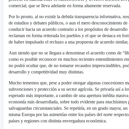
comercial, que se lleva adelante en forma altamente reservada.
Por lo pronto, al no existir la debida transparencia informativa, no
de estudios y debates públicos, o aun el mero desconocimiento de 
conducir hacia un acuerdo contrario a los propósitos de desarroll
reclaman en forma reiterada los pueblos y el que se destaca en f
de haber impulsado el rechazo a una propuesta de acuerdo simila
Aun siendo que no se llegara a denominar el acuerdo como de “l
como es posible reconocer en muchos recientes entendimientos entr
no podrá ocultar que, de no tomarse recaudos imprescindibles, po
desarrollo y competitividad muy distintas.
Mucho tememos que, pese a poder otorgar algunas concesiones mar
subvenciones y protección a su sector agrícola. Se privaría así 
esperado más importante, a cambio de una apertura inédita masiva
economía más desarrollada, sobre todo evidente para muchísimos pr
salvaguardas circunstanciales. Se repetiría, en un grado mayor, 
misma Europa por las asimetrías entre los países del norte respec
países y regiones con distinta envergadura económica.