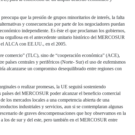
s preocupa que la presión de grupos minoritarios de interés, la falta
alternativas y consecuencias por parte de los negociadores puedan
o económico independiente. Es éste el que proclaman los gobiernos,
orma orgullosa en el antecedente unitario histórico del MERCOSUR
r, el ALCA con EE.UU., en el 2005.
ibre comercio” (TLC), sino de “cooperación económica” (ACE),
e países centrales y periféricos (Norte- Sur) el uso de eufemismos
dría alcanzarse un compromiso desequilibrado entre regiones con
ginales o realizar promesas, la UE seguirá sosteniendo
a los países del MERCOSUR poder alcanzar el beneficio comercial
 de los mercados locales a una competencia abierta de una
oductos industriales y servicios, aun si se contemplaran algunas
un escenario de graves descompensaciones que hoy observamos en la
to a los de sur y del este, pero también en el MERCOSUR entre