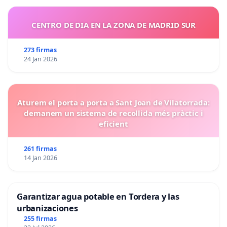
CENTRO DE DIA EN LA ZONA DE MADRID SUR
273 firmas
24 Jan 2026
Aturem el porta a porta a Sant Joan de Vilatorrada:
demanem un sistema de recollida més pràctic i
eficient
261 firmas
14 Jan 2026
Garantizar agua potable en Tordera y las
urbanizaciones
255 firmas