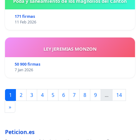
Poda y saneamiento de los magnolios del Cantón
171 firmas
11 Feb 2026
LEY JEREMIAS MONZON
50 900 firmas
7 Jan 2026
1
2
3
4
5
6
7
8
9
...
14
»
Peticion.es