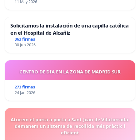
11 May 2026
Solicitamos la instalación de una capilla católica
en el Hospital de Alcañiz
363 firmas
30 Jun 2026
CENTRO DE DIA EN LA ZONA DE MADRID SUR
273 firmas
24 Jan 2026
Aturem el porta a porta a Sant Joan de Vilatorrada:
demanem un sistema de recollida més pràctic i
eficient