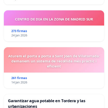
CENTRO DE DIA EN LA ZONA DE MADRID SUR
273 firmas
24 Jan 2026
Aturem el porta a porta a Sant Joan de Vilatorrada:
demanem un sistema de recollida més pràctic i
eficient
261 firmas
14 Jan 2026
Garantizar agua potable en Tordera y las
urbanizaciones