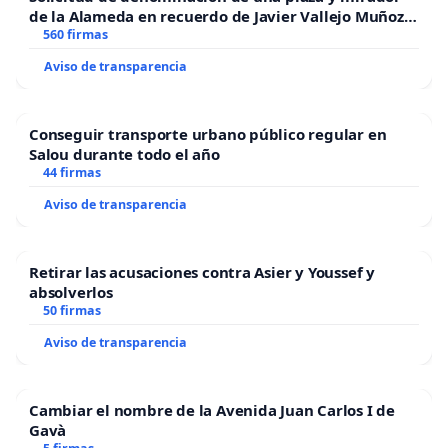
diagnóstico y de tratamiento de pacientes con
de la Alameda en recuerdo de Javier Vallejo Muñoz
trastornos de memoria y otros trastornos
“Mazinger”
560 firmas
cognitivos.
Aviso de transparencia
Creación de programas de atención y apoyo a las
familias que incluyen educación, grupos
psicoeducativos, grupos de autoayuda,
Conseguir transporte urbano público regular en
intervenciones a domicilio.
Salou durante todo el año
44 firmas
Desarrollo de estructuras de acogida para los
pacientes (centros de día para pacientes que
Aviso de transparencia
permanecen en sus hogares, hospitalizaciones
cortas en estructuras protegidas para pacientes
Retirar las acusaciones contra Asier y Youssef y
con agitación y residencias para pacientes que no
absolverlos
pueden permaneceren sus domicilios).
50 firmas
Programas específicos de atención para pacientes
Aviso de transparencia
con demencias de inicio precoz o antes de los 65
años.
Fomentar e financiar la investigación en
Cambiar el nombre de la Avenida Juan Carlos I de
enfermedad de Alzheimer y otras demencias.
Gavà