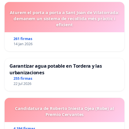
Aturem el porta a porta a Sant Joan de Vilatorrada:
demanem un sistema de recollida més pràctic i
eficient
261 firmas
14 Jan 2026
Garantizar agua potable en Tordera y las
urbanizaciones
255 firmas
22 Jul 2026
Candidatura de Roberto Iniesta Ojea (Robe) al
Premio Cervantes
4 194 firmas