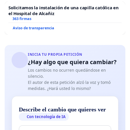
que debería contemplar un Plan Nacional de Alzheimer
Solicitamos la instalación de una capilla católica en
y otras Demencias.
el Hospital de Alcañiz
363 firmas
Entendemos que estos objetivos son ambiciosos y solo
Aviso de transparencia
son alcanzables a largo plazo, pero creemos que el
desarrollo e implementación de un plan como este,
guiado por los objetivos indicados, es una medida
imprescindible para disminuir el impacto de estas
INICIA TU PROPIA PETICIÓN
enfermedades en nuestro país. Instamos a las
¿Hay algo que quiera cambiar?
Autoridades a iniciar cuanto antes las acciones que
Los cambios no ocurren quedándose en
conduzcan a la realización de un Plan Nacional para el
silencio.
Alzheimer y otras Demencias: solo así podremos dar a
El autor de esta petición alzó la voz y tomó
los pacientes con demencia y sus familias una vida
medidas. ¿Hará usted lo mismo?
digna y de mejor calidad.
Describe el cambio que quieres ver
Los firmantes.
Con tecnología de IA