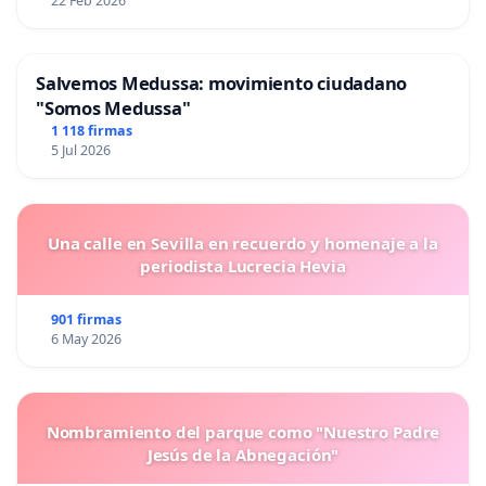
22 Feb 2026
Salvemos Medussa: movimiento ciudadano
"Somos Medussa"
1 118 firmas
5 Jul 2026
Una calle en Sevilla en recuerdo y homenaje a la
periodista Lucrecia Hevia
901 firmas
6 May 2026
Nombramiento del parque como "Nuestro Padre
Jesús de la Abnegación"