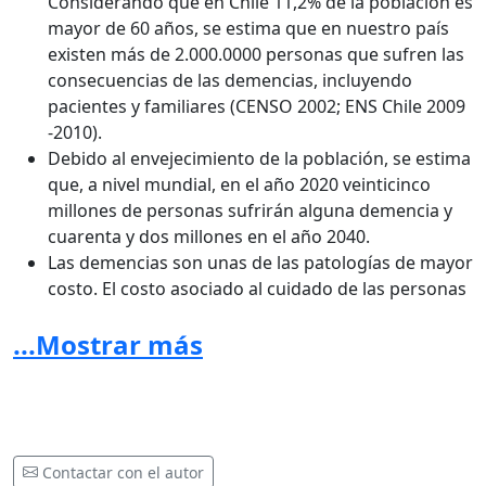
Considerando que en Chile 11,2% de la población es
mayor de 60 años, se estima que en nuestro país
existen más de 2.000.0000 personas que sufren las
consecuencias de las demencias, incluyendo
pacientes y familiares (CENSO 2002; ENS Chile 2009
-2010).
Debido al envejecimiento de la población, se estima
que, a nivel mundial, en el año 2020 veinticinco
millones de personas sufrirán alguna demencia y
cuarenta y dos millones en el año 2040.
Las demencias son unas de las patologías de mayor
costo. El costo asociado al cuidado de las personas
con demencia es a nivel mundial de 604 billones de
...Mostrar más
dólares en 2010, lo que equivale al PIB de la 18ª
economía del orbe.
Según el estudio AVISA, la EA y otras Demencias se
encuentran entre las primeras 20 enfermedades
causantes de discapacidad en Chile. En la población
mayor de 60 años, las demencias constituyen la
Contactar con el autor