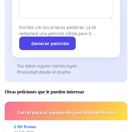
Si está de acuerdo, por favor firme el documento en el
Escribe con tus propias palabras. La IA
cuadro inferior, indicando su
nombre, e-mail y RUT
redactará una petición sólida para ti.
(opcional)
.
Generar petición
Personalidades y Figuras Públicas que subscriben a la
Tus datos siguen siendo tuyos
Campaña por un Plan Nacional de Alzheimer & Otras
Privacidad desde el diseño
Demencias:
http://bit.ly/pYvYOZ
Otras peticiones que le pueden interesar
Si desea colaborar, por favor
contáctenos
.
Carcel para el asesino de Juan Esteban Rubio
¡Muchas Gracias!
2 781 firmas