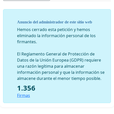
tercera patología causante de discapacidad.
Estas enfermedades afectan no solo al paciente,
sino de manera importante al entorno de éste, en
especial al familiar que debe encargarse del
Anuncio del administrador de este sitio web
cuidado del paciente. Se ha acuñado el término de
Hemos cerrado esta petición y hemos
“
segundo paciente
” para designar las consecuencias
eliminado la información personal de los
del cuidado de un paciente con demencia. Las
firmantes.
principales consecuencias para el cuidador de un
paciente con demencia son una alta prevalencia de
El Reglamento General de Protección de
enfermedades psiquiátricas y repercusiones
Datos de la Unión Europea (GDPR) requiere
económicas y sociales, entre ellas un desmedro
una razón legítima para almacenar
significativo de las capacidades laborales.
información personal y que la información se
El diagnóstico y tratamiento de estas
almacene durante el menor tiempo posible.
enfermedades es insuficiente: más del 70% de los
1.356
pacientes con demencia no han sido diagnosticado.
El acceso al diagnóstico y tratamiento de estas
Firmas
enfermedades es fuertemente inequitativo.
Existen acciones preventivas y terapéuticas
efectivas que podrían implementarse para