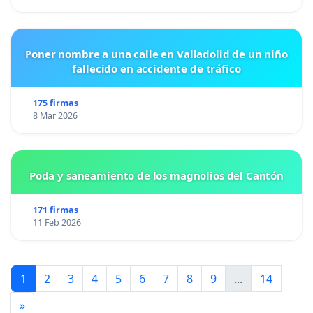
Poner nombre a una calle en Valladolid de un niño
fallecido en accidente de tráfico
175 firmas
8 Mar 2026
Poda y saneamiento de los magnolios del Cantón
171 firmas
11 Feb 2026
1
2
3
4
5
6
7
8
9
...
14
»