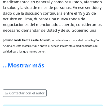
medicamentos en general y como resultado, afectando
la salud y la vida de miles de personas. En ese sentido y
dado que la discusión continuará entre el 19 y 29 de
octubre en Lima, durante una nueva ronda de
negociaciones del mencionado acuerdo, consideramos
necesario demandar de Usted y de su Gobierno una
posición sólida frente a este Acuerdo,
acorde a la normatividad de la Región
Andina en esta materia y que apoye el acceso irrestricto a medicamentos de
calidad para los que menos tienen.
Consideramos que un acuerdo comercial que fomente
...Mostrar más
nuevas reglas de propiedad intelectual que sobrepasen
los términos de los ADPIC y de lo ya cedido en el TLC
con Estados Unidos, perjudicara el
futuro del acceso a
medicamentos de miles de personas en el Perú y amenazará no solo la calidad
de sus vidas sino también la posibilidad del Estado Peruano de cumplir con sus
Contactar con el autor
compromisos en materia de Salud Pública, lo que contradice asimismo su
propuesta electoral de Revisión del Tratado de Libre Comercio con Estados Unidos.