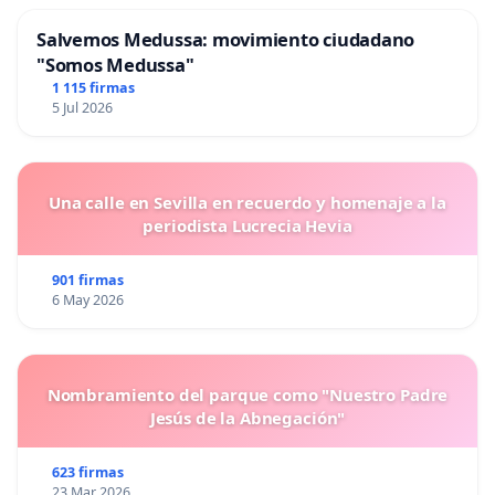
Salvemos Medussa: movimiento ciudadano
"Somos Medussa"
1 115 firmas
5 Jul 2026
Una calle en Sevilla en recuerdo y homenaje a la
periodista Lucrecia Hevia
901 firmas
6 May 2026
Nombramiento del parque como "Nuestro Padre
Jesús de la Abnegación"
623 firmas
23 Mar 2026