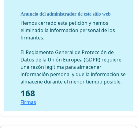
Atentamente,
Anuncio del administrador de este sitio web
CONSEJO REGIONAL CIAT:
Hemos cerrado esta petición y hemos
eliminado la información personal de los
Pablo Anamaría Estela Carrizo Oswaldo Rada Walter
firmantes.
Trejo Santiago Jaramillo Dayra García Rodolfo Vargas
Yrene Aquino Julio César Aguilera
El Reglamento General de Protección de
Datos de la Unión Europea (GDPR) requiere
una razón legítima para almacenar
información personal y que la información se
almacene durante el menor tiempo posible.
168
Firmas