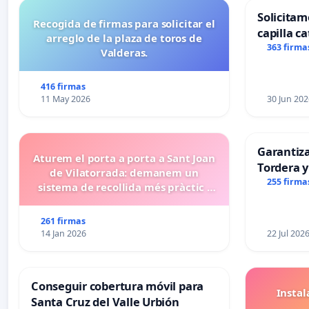
Solicitam
Recogida de firmas para solicitar el
capilla ca
arreglo de la plaza de toros de
Alcañiz
363 firma
Valderas.
416 firmas
11 May 2026
30 Jun 202
Garantiz
Aturem el porta a porta a Sant Joan
Tordera y
de Vilatorrada: demanem un
255 firma
sistema de recollida més pràctic i
eficient
261 firmas
14 Jan 2026
22 Jul 202
Conseguir cobertura móvil para
Insta
Santa Cruz del Valle Urbión