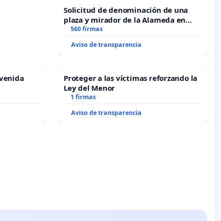
Solicitud de denominación de una
plaza y mirador de la Alameda en
recuerdo de Javier Vallejo Muñoz
560 firmas
“Mazinger”
Aviso de transparencia
Avenida
Proteger a las víctimas reforzando la
Ley del Menor
1 firmas
Aviso de transparencia