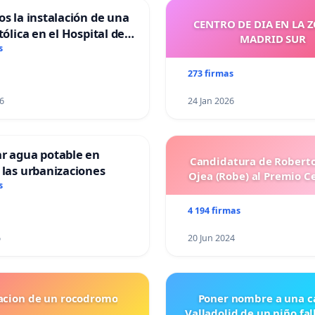
os la instalación de una
CENTRO DE DIA EN LA 
tólica en el Hospital de
MADRID SUR
s
273 firmas
6
24 Jan 2026
ar agua potable en
Candidatura de Roberto
 las urbanizaciones
Ojea (Robe) al Premio C
s
4 194 firmas
6
20 Jun 2024
lacion de un rocodromo
Poner nombre a una ca
Valladolid de un niño fal