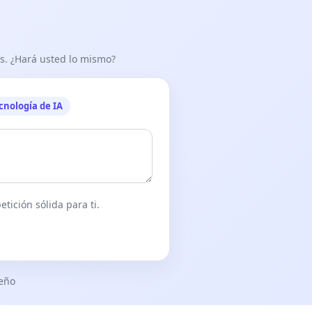
as. ¿Hará usted lo mismo?
cnología de IA
tición sólida para ti.
seño