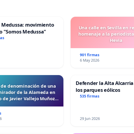
 Medussa: movimiento
Una calle en Sevilla en r
o "Somos Medussa"
homenaje a la periodista
mas
Hevia
901 firmas
6 May 2026
Defender la Alta Alcarria
d de denominación de una
los parques eólicos
mirador de la Alameda en
535 firmas
 de Javier Vallejo Muñoz
“Mazinger”
s
6
29 Jun 2026