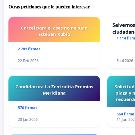
Otras peticiones que le pueden interesar
Salvemos
Carcel para el asesino de Juan
ciudadan
Esteban Rubio
1 114 fir
2 781 firmas
22 Feb 2026
5 Jul 2026
Candidatura La Zentralita Premios
Solicitu
Meridiana
plaza y 
recuerdo
570 firmas
560 firma
20 Jan 2026
11 Jun 202