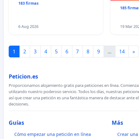
183 firmas
185 firma
6 Aug 2026
19 Mar 20
1
2
3
4
5
6
7
8
9
...
14
»
Peticion.es
Proporcionamos alojamiento gratis para peticiones en línea. Comienza 
utilizando nuestro poderoso servicio. Todos los días, nuestras petici
así que crear una petición es una fantástica manera de destacar ante e
decisiones.
Guías
Más
Cómo empezar una petición en línea
Crear una 