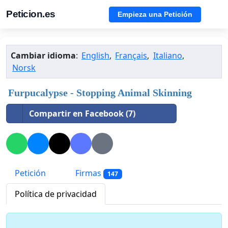
Peticion.es
Empieza una Petición
Cambiar idioma
:
English
,
Français
,
Italiano
,
Norsk
Furpucalypse - Stopping Animal Skinning
Compartir en Facebook (7)
Petición
Firmas
147
Política de privacidad