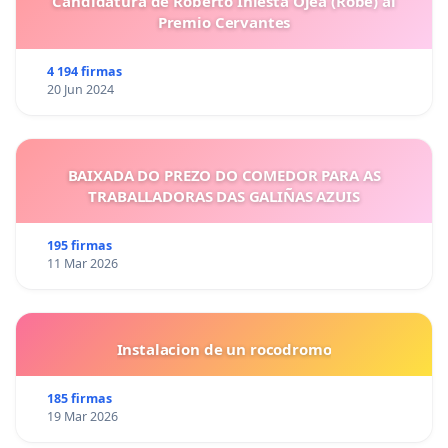
Candidatura de Roberto Iniesta Ojea (Robe) al
Premio Cervantes
4 194 firmas
20 Jun 2024
BAIXADA DO PREZO DO COMEDOR PARA AS
TRABALLADORAS DAS GALIÑAS AZUIS
195 firmas
11 Mar 2026
Instalacion de un rocodromo
185 firmas
19 Mar 2026