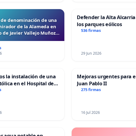
Defender la Alta Alcarria
d de denominación de una
los parques eólicos
mirador de la Alameda en
536 firmas
 de Javier Vallejo Muñoz
“Mazinger”
s
6
29 Jun 2026
os la instalación de una
Mejoras urgentes para el
tólica en el Hospital de
Juan Pablo II
s
275 firmas
6
16 Jul 2026
ar agua potable en