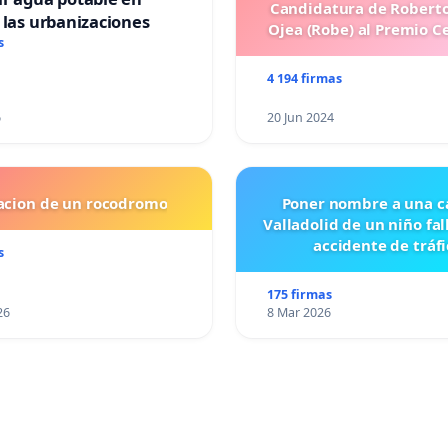
Candidatura de Roberto
 las urbanizaciones
Ojea (Robe) al Premio C
s
4 194 firmas
6
20 Jun 2024
lacion de un rocodromo
Poner nombre a una ca
Valladolid de un niño fal
accidente de tráfi
s
175 firmas
26
8 Mar 2026