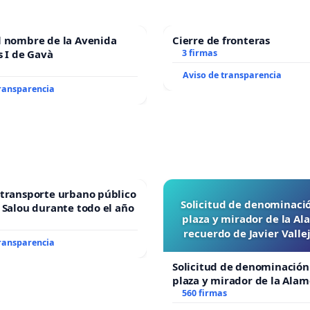
l nombre de la Avenida
Cierre de fronteras
s I de Gavà
3 firmas
Aviso de transparencia
transparencia
transporte urbano público
Solicitud de denominaci
 Salou durante todo el año
plaza y mirador de la A
recuerdo de Javier Vall
transparencia
“Mazinger”
Solicitud de denominación
plaza y mirador de la Ala
recuerdo de Javier Vallejo
560 firmas
“Mazinger”