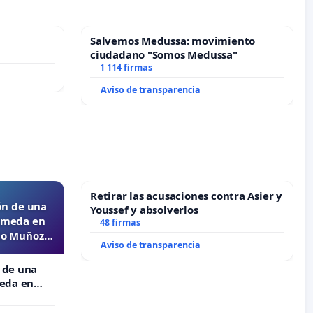
Salvemos Medussa: movimiento
ciudadano "Somos Medussa"
1 114 firmas
Aviso de transparencia
Retirar las acusaciones contra Asier y
ón de una
Youssef y absolverlos
lameda en
48 firmas
ejo Muñoz
Aviso de transparencia
 de una
meda en
 Muñoz