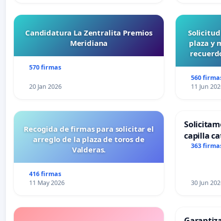
Candidatura La Zentralita Premios
Solicitu
Meridiana
plaza y 
recuerdo
570 firmas
560 firma
20 Jan 2026
11 Jun 202
Solicitam
Recogida de firmas para solicitar el
capilla ca
arreglo de la plaza de toros de
Alcañiz
363 firma
Valderas.
416 firmas
11 May 2026
30 Jun 202
Garantiz