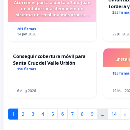
Aturem el porta a porta a Sant Joan
Tordera y
de Vilatorrada: demanem un
255 firma
sistema de recollida més pràctic i
eficient
261 firmas
14 Jan 2026
22 Jul 202
Conseguir cobertura móvil para
Insta
Santa Cruz del Valle Urbión
190 firmas
185 firma
6 Aug 2026
19 Mar 20
1
2
3
4
5
6
7
8
9
...
14
»