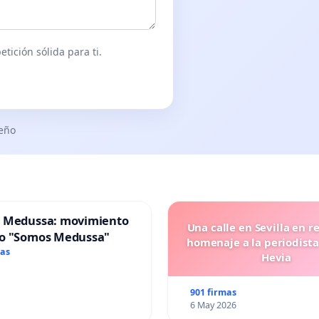
tición sólida para ti.
seño
 Medussa: movimiento
Una calle en Sevilla en r
o "Somos Medussa"
homenaje a la periodista
mas
Hevia
901 firmas
6 May 2026