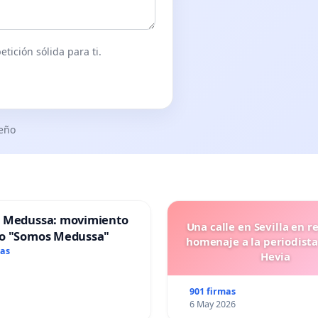
tición sólida para ti.
seño
 Medussa: movimiento
Una calle en Sevilla en r
o "Somos Medussa"
homenaje a la periodista
mas
Hevia
901 firmas
6 May 2026