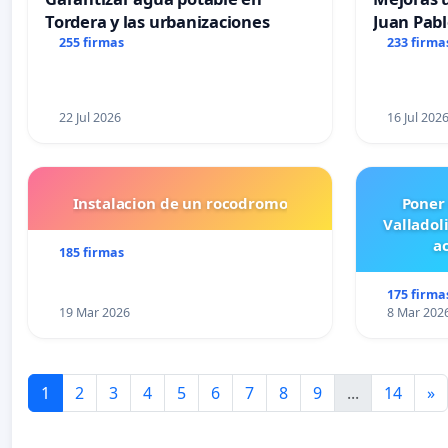
Tordera y las urbanizaciones
Juan Pabl
255 firmas
233 firma
22 Jul 2026
16 Jul 202
Instalacion de un rocodromo
Poner
Valladol
ac
185 firmas
175 firma
19 Mar 2026
8 Mar 202
1
2
3
4
5
6
7
8
9
...
14
»