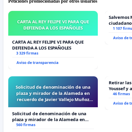
Peticiones promocionadas por otros usuarios
Salvemos 
CARTA AL REY FELIPE VI PARA QUE
ciudadano
DEFIENDA A LOS ESPAÑOLES
1 107 firm
Aviso de 
CARTA AL REY FELIPE VI PARA QUE
DEFIENDA A LOS ESPAÑOLES
3 329 firmas
Aviso de transparencia
Retirar la
Solicitud de denominación de una
Youssef y 
plaza y mirador de la Alameda en
46 firmas
recuerdo de Javier Vallejo Muñoz
Aviso de 
“Mazinger”
Solicitud de denominación de una
plaza y mirador de la Alameda en
recuerdo de Javier Vallejo Muñoz
560 firmas
“Mazinger”