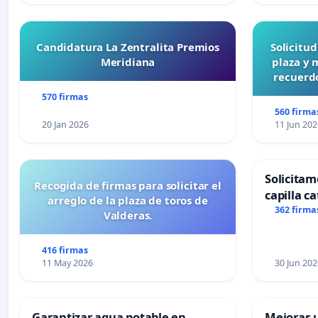
Candidatura La Zentralita Premios
Solicitu
Meridiana
plaza y 
recuerdo
570 firmas
560 firma
20 Jan 2026
11 Jun 202
Solicitam
Recogida de firmas para solicitar el
capilla ca
arreglo de la plaza de toros de
Alcañiz
362 firma
Valderas.
416 firmas
11 May 2026
30 Jun 202
Garantizar agua potable en
Mejoras u