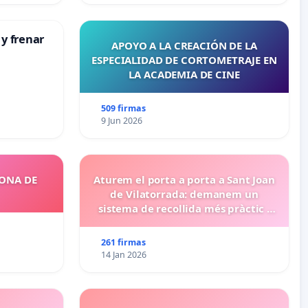
 y frenar
APOYO A LA CREACIÓN DE LA
ESPECIALIDAD DE CORTOMETRAJE EN
LA ACADEMIA DE CINE
509 firmas
9 Jun 2026
ZONA DE
Aturem el porta a porta a Sant Joan
de Vilatorrada: demanem un
sistema de recollida més pràctic i
eficient
261 firmas
14 Jan 2026