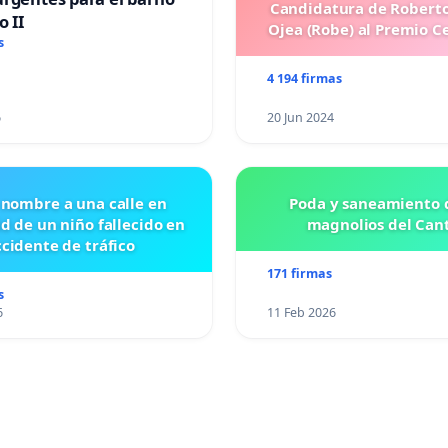
Candidatura de Roberto
o II
Ojea (Robe) al Premio C
s
4 194 firmas
6
20 Jun 2024
 nombre a una calle en
Poda y saneamiento d
id de un niño fallecido en
magnolios del Can
cidente de tráfico
171 firmas
s
6
11 Feb 2026