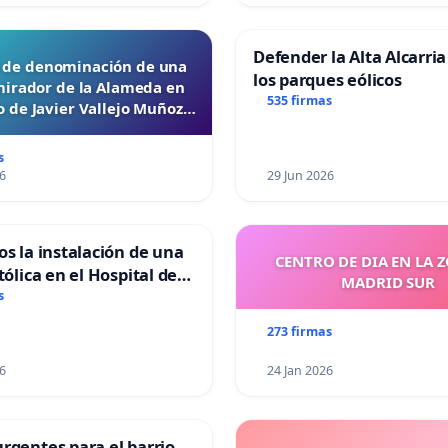
Defender la Alta Alcarria
d de denominación de una
los parques eólicos
mirador de la Alameda en
535 firmas
 de Javier Vallejo Muñoz
“Mazinger”
s
6
29 Jun 2026
os la instalación de una
CENTRO DE DIA EN LA 
tólica en el Hospital de
MADRID SUR
s
273 firmas
6
24 Jan 2026
rgentes para el barrio