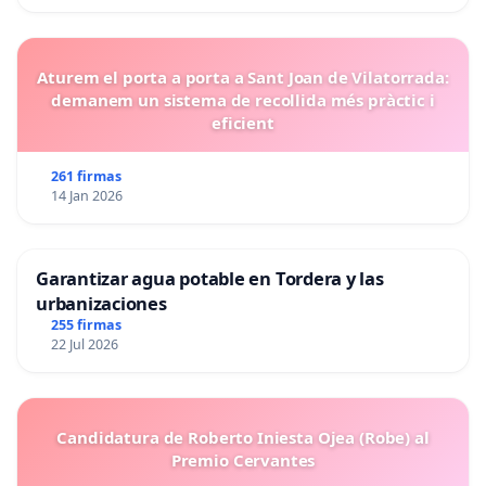
Aturem el porta a porta a Sant Joan de Vilatorrada:
demanem un sistema de recollida més pràctic i
eficient
261 firmas
14 Jan 2026
Garantizar agua potable en Tordera y las
urbanizaciones
255 firmas
22 Jul 2026
Candidatura de Roberto Iniesta Ojea (Robe) al
Premio Cervantes