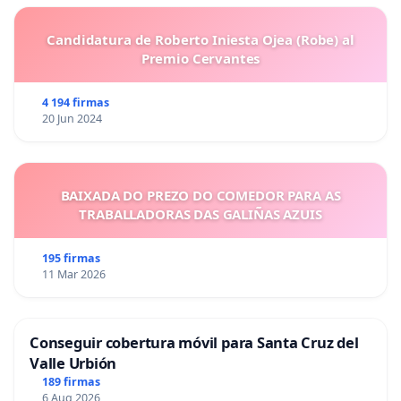
Candidatura de Roberto Iniesta Ojea (Robe) al
Premio Cervantes
4 194 firmas
20 Jun 2024
BAIXADA DO PREZO DO COMEDOR PARA AS
TRABALLADORAS DAS GALIÑAS AZUIS
195 firmas
11 Mar 2026
Conseguir cobertura móvil para Santa Cruz del
Valle Urbión
189 firmas
6 Aug 2026