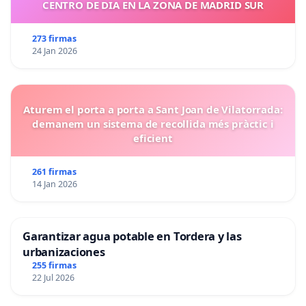
CENTRO DE DIA EN LA ZONA DE MADRID SUR
273 firmas
24 Jan 2026
Aturem el porta a porta a Sant Joan de Vilatorrada:
demanem un sistema de recollida més pràctic i
eficient
261 firmas
14 Jan 2026
Garantizar agua potable en Tordera y las
urbanizaciones
255 firmas
22 Jul 2026