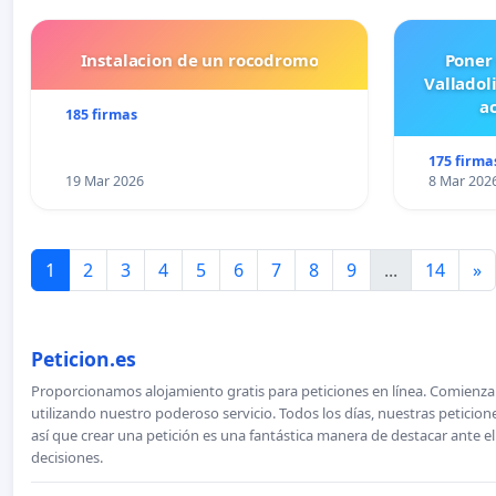
Instalacion de un rocodromo
Poner
Valladol
ac
185 firmas
175 firma
19 Mar 2026
8 Mar 202
1
2
3
4
5
6
7
8
9
...
14
»
Peticion.es
Proporcionamos alojamiento gratis para peticiones en línea. Comienza 
utilizando nuestro poderoso servicio. Todos los días, nuestras petici
así que crear una petición es una fantástica manera de destacar ante e
decisiones.