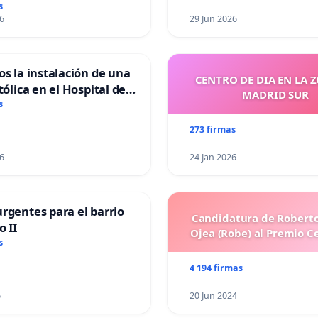
s
6
29 Jun 2026
os la instalación de una
CENTRO DE DIA EN LA 
tólica en el Hospital de
MADRID SUR
s
273 firmas
6
24 Jan 2026
rgentes para el barrio
Candidatura de Roberto
o II
Ojea (Robe) al Premio C
s
4 194 firmas
6
20 Jun 2024