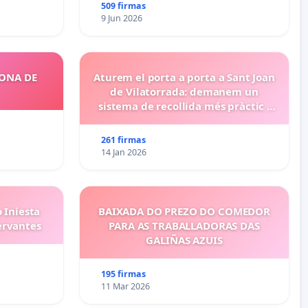
509 firmas
9 Jun 2026
ZONA DE
Aturem el porta a porta a Sant Joan
de Vilatorrada: demanem un
sistema de recollida més pràctic i
eficient
261 firmas
14 Jan 2026
 Iniesta
BAIXADA DO PREZO DO COMEDOR
ervantes
PARA AS TRABALLADORAS DAS
GALIÑAS AZUIS
195 firmas
11 Mar 2026