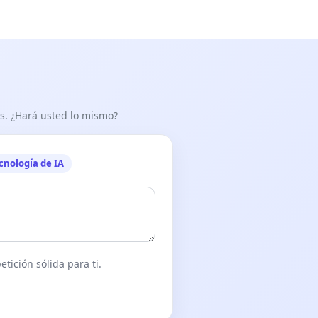
as. ¿Hará usted lo mismo?
cnología de IA
tición sólida para ti.