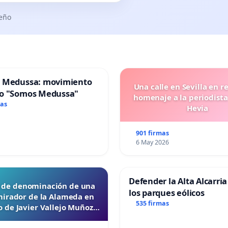
seño
 Medussa: movimiento
Una calle en Sevilla en r
o "Somos Medussa"
homenaje a la periodista
mas
Hevia
901 firmas
6 May 2026
Defender la Alta Alcarria
d de denominación de una
los parques eólicos
mirador de la Alameda en
535 firmas
 de Javier Vallejo Muñoz
“Mazinger”