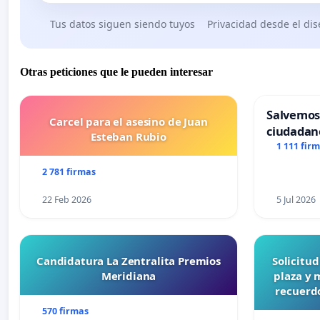
Tus datos siguen siendo tuyos
Privacidad desde el di
Otras peticiones que le pueden interesar
Salvemos
Carcel para el asesino de Juan
ciudadan
Esteban Rubio
1 111 fir
2 781 firmas
22 Feb 2026
5 Jul 2026
Candidatura La Zentralita Premios
Solicitu
Meridiana
plaza y 
recuerdo
570 firmas