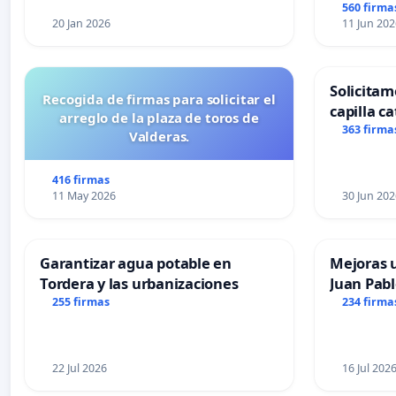
560 firma
20 Jan 2026
11 Jun 202
Solicitam
Recogida de firmas para solicitar el
capilla ca
arreglo de la plaza de toros de
Alcañiz
363 firma
Valderas.
416 firmas
11 May 2026
30 Jun 202
Garantizar agua potable en
Mejoras u
Tordera y las urbanizaciones
Juan Pabl
255 firmas
234 firma
22 Jul 2026
16 Jul 202