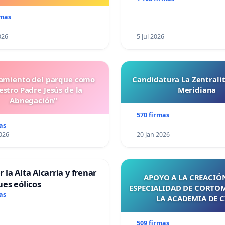
rmas
026
5 Jul 2026
miento del parque como
Candidatura La Zentrali
stro Padre Jesús de la
Meridiana
Abnegación"
570 firmas
as
026
20 Jan 2026
 la Alta Alcarria y frenar
APOYO A LA CREACIÓN
ues eólicos
ESPECIALIDAD DE CORTO
as
LA ACADEMIA DE C
509 firmas