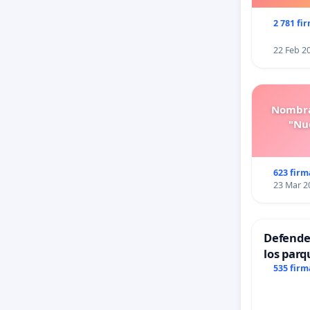
2 781 fi
22 Feb 2
Nombra
"Nue
623 firm
23 Mar 2
Defender
los parq
535 firm