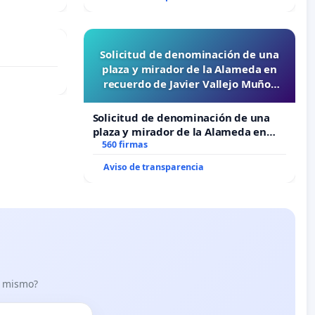
Solicitud de denominación de una
plaza y mirador de la Alameda en
recuerdo de Javier Vallejo Muñoz
“Mazinger”
Solicitud de denominación de una
plaza y mirador de la Alameda en
recuerdo de Javier Vallejo Muñoz
560 firmas
“Mazinger”
Aviso de transparencia
lo mismo?