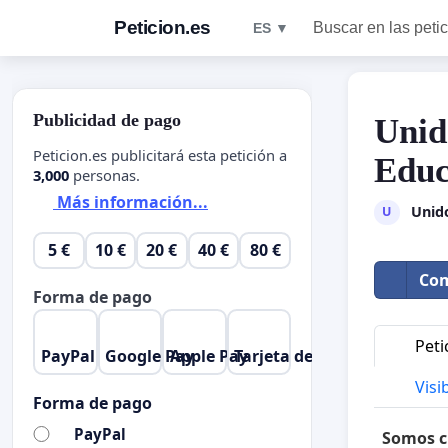
Peticion.es
Buscar en las peti
ES ▼
Publicidad de pago
Unid
Peticion.es publicitará esta petición a
Educ
3,000
personas.
Más información...
Unido
U
5 €
10 €
20 €
40 €
80 €
Com
Forma de pago
Peti
PayPal
Google Pay
Apple Pay
Tarjeta de crédito
Visib
Forma de pago
PayPal
Somos c