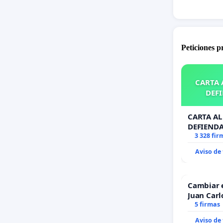
Han pasa
se promu
algunos 
Peticiones 
que se d
reglamen
que no s
CARTA A
DEFI
como as
CARTA AL 
DEFIENDA
3 328 fir
Aviso de
Cambiar 
Juan Carl
5 firmas
Aviso de