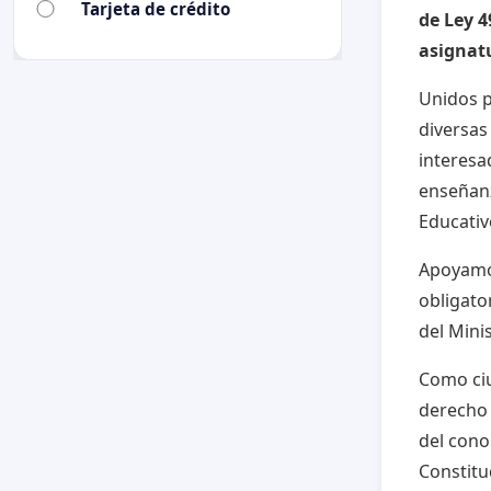
Tarjeta de crédito
de Ley 4
asignat
Unidos p
diversas
interesa
enseñanz
Educativ
Apoyamos
obligato
del Mini
Como ciu
derecho 
del cono
Constitu