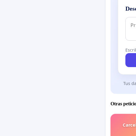
Des
Escri
Tus da
Otras petici
Carce