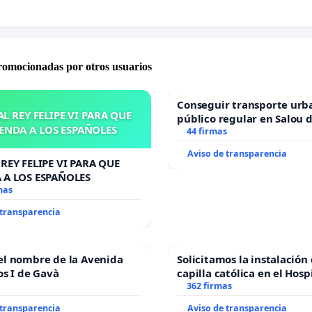
do 9 presidentes y 15 ministros de Educación desde que
lgó la Ley 4 del 28 de enero de 1988, actualmente
defienden que no es necesario una nueva Ley, sostienen
promocionadas por otros usuarios
ebe reglamentar la existente, pero no podemos
tar lo que no está señalado en la misma, recordemos
Conseguir transporte urb
e desarrolló ningún artículo que establezca el Folklore
L REY FELIPE VI PARA QUE
público regular en Salou 
ENDA A LOS ESPAÑOLES
ignatura.
todo el año
44 firmas
Aviso de transparencia
REY FELIPE VI PARA QUE
 A LOS ESPAÑOLES
mas
 transparencia
el nombre de la Avenida
Solicitamos la instalación
os I de Gavà
capilla católica en el Hosp
Alcañiz
362 firmas
 transparencia
Aviso de transparencia