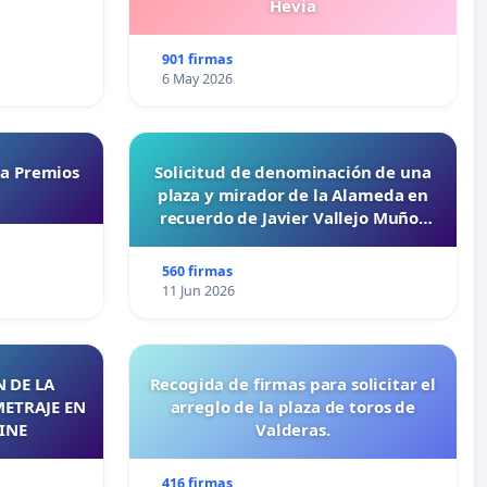
Hevia
901 firmas
6 May 2026
ta Premios
Solicitud de denominación de una
plaza y mirador de la Alameda en
recuerdo de Javier Vallejo Muñoz
“Mazinger”
560 firmas
11 Jun 2026
 DE LA
Recogida de firmas para solicitar el
METRAJE EN
arreglo de la plaza de toros de
INE
Valderas.
416 firmas