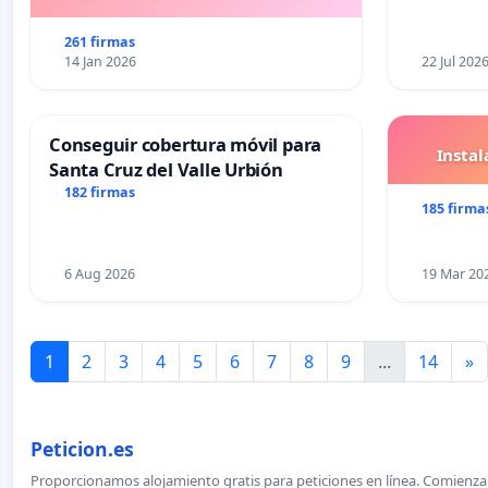
eficient
261 firmas
14 Jan 2026
22 Jul 202
Conseguir cobertura móvil para
Insta
Santa Cruz del Valle Urbión
182 firmas
185 firma
6 Aug 2026
19 Mar 20
1
2
3
4
5
6
7
8
9
...
14
»
Peticion.es
Proporcionamos alojamiento gratis para peticiones en línea. Comienza 