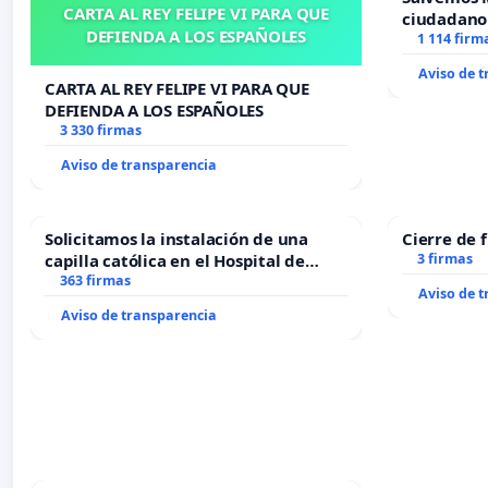
CARTA AL REY FELIPE VI PARA QUE
ciudadano
DEFIENDA A LOS ESPAÑOLES
1 114 firm
Aviso de 
CARTA AL REY FELIPE VI PARA QUE
DEFIENDA A LOS ESPAÑOLES
3 330 firmas
Aviso de transparencia
Solicitamos la instalación de una
Cierre de 
capilla católica en el Hospital de
3 firmas
Alcañiz
363 firmas
Aviso de 
Aviso de transparencia