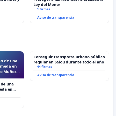
Ley del Menor
1 firmas
Aviso de transparencia
Conseguir transporte urbano público
ón de una
regular en Salou durante todo el año
lameda en
44 firmas
ejo Muñoz
Aviso de transparencia
 de una
meda en
 Muñoz