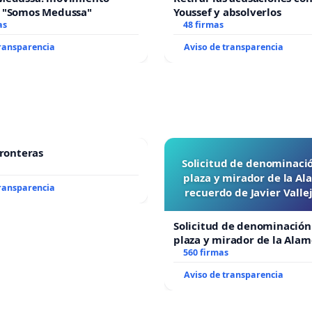
 "Somos Medussa"
Youssef y absolverlos
as
48 firmas
transparencia
Aviso de transparencia
fronteras
Solicitud de denominaci
plaza y mirador de la A
transparencia
recuerdo de Javier Vall
“Mazinger”
Solicitud de denominación
plaza y mirador de la Ala
recuerdo de Javier Vallejo
560 firmas
“Mazinger”
Aviso de transparencia