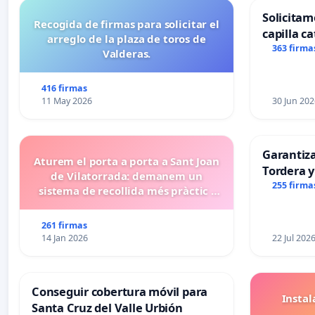
Solicitam
Recogida de firmas para solicitar el
capilla ca
arreglo de la plaza de toros de
Alcañiz
363 firma
Valderas.
416 firmas
11 May 2026
30 Jun 202
Garantiz
Aturem el porta a porta a Sant Joan
Tordera y
de Vilatorrada: demanem un
255 firma
sistema de recollida més pràctic i
eficient
261 firmas
14 Jan 2026
22 Jul 202
Conseguir cobertura móvil para
Insta
Santa Cruz del Valle Urbión