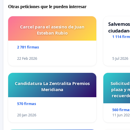
Otras peticiones que le pueden interesar
Salvemos
Carcel para el asesino de Juan
ciudadan
Esteban Rubio
1 114 fir
2 781 firmas
22 Feb 2026
5 Jul 2026
Candidatura La Zentralita Premios
Solicitu
Meridiana
plaza y 
recuerdo
570 firmas
560 firma
20 Jan 2026
11 Jun 202