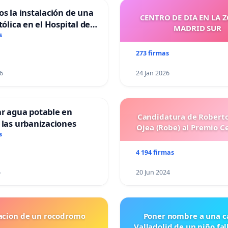
os la instalación de una
CENTRO DE DIA EN LA 
tólica en el Hospital de
MADRID SUR
s
273 firmas
6
24 Jan 2026
ar agua potable en
Candidatura de Roberto
 las urbanizaciones
Ojea (Robe) al Premio C
s
4 194 firmas
6
20 Jun 2024
lacion de un rocodromo
Poner nombre a una ca
Valladolid de un niño fal