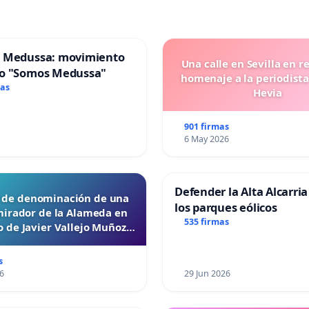
 Medussa: movimiento
Una calle en Sevilla en r
o "Somos Medussa"
homenaje a la periodista
mas
Hevia
901 firmas
6 May 2026
Defender la Alta Alcarria
d de denominación de una
los parques eólicos
mirador de la Alameda en
535 firmas
 de Javier Vallejo Muñoz
“Mazinger”
s
6
29 Jun 2026