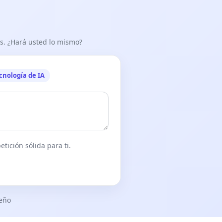
as. ¿Hará usted lo mismo?
cnología de IA
tición sólida para ti.
seño