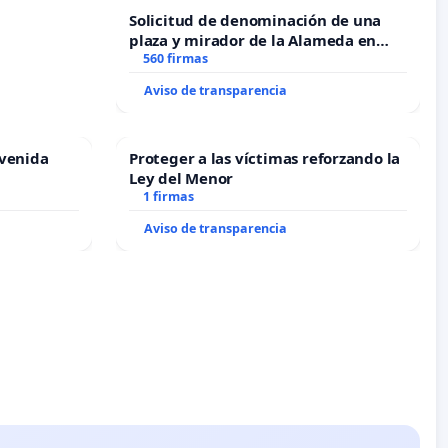
Solicitud de denominación de una
plaza y mirador de la Alameda en
recuerdo de Javier Vallejo Muñoz
560 firmas
“Mazinger”
Aviso de transparencia
Avenida
Proteger a las víctimas reforzando la
Ley del Menor
1 firmas
Aviso de transparencia