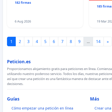
182 firmas
185 firma
6 Aug 2026
19 Mar 20
1
2
3
4
5
6
7
8
9
...
14
»
Peticion.es
Proporcionamos alojamiento gratis para peticiones en línea. Comienza 
utilizando nuestro poderoso servicio. Todos los días, nuestras petici
así que crear una petición es una fantástica manera de destacar ante e
decisiones.
Guías
Más
Cómo empezar una petición en línea
Crear una 