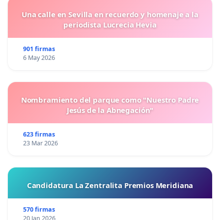
Una calle en Sevilla en recuerdo y homenaje a la
periodista Lucrecia Hevia
901 firmas
6 May 2026
Nombramiento del parque como "Nuestro Padre
Jesús de la Abnegación"
623 firmas
23 Mar 2026
Candidatura La Zentralita Premios Meridiana
570 firmas
20 Jan 2026