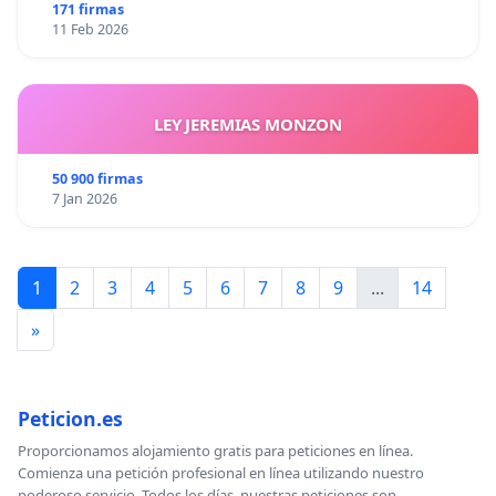
171 firmas
11 Feb 2026
LEY JEREMIAS MONZON
50 900 firmas
7 Jan 2026
1
2
3
4
5
6
7
8
9
...
14
»
Peticion.es
Proporcionamos alojamiento gratis para peticiones en línea.
Comienza una petición profesional en línea utilizando nuestro
poderoso servicio. Todos los días, nuestras peticiones son