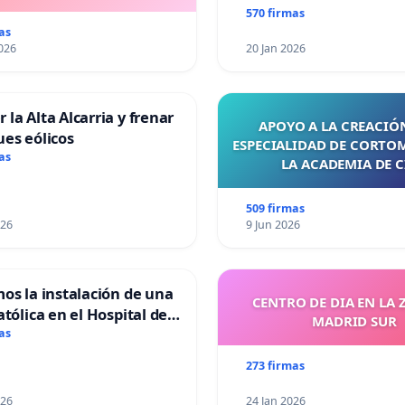
570 firmas
as
026
20 Jan 2026
 la Alta Alcarria y frenar
APOYO A LA CREACIÓN
ues eólicos
ESPECIALIDAD DE CORTO
as
LA ACADEMIA DE C
509 firmas
026
9 Jun 2026
mos la instalación de una
CENTRO DE DIA EN LA 
atólica en el Hospital de
MADRID SUR
as
273 firmas
026
24 Jan 2026