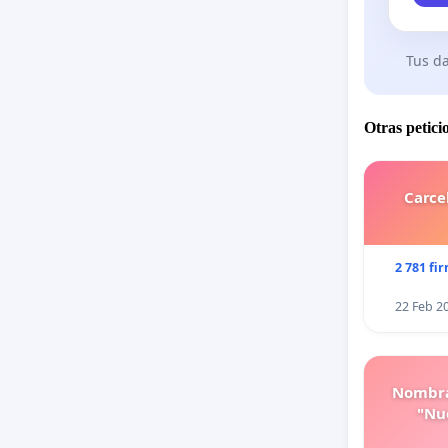
Tus da
Otras petici
Carce
2 781 fi
22 Feb 2
Nombra
"Nue