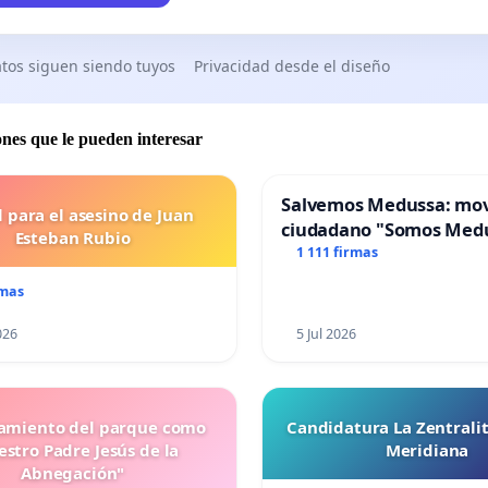
tos siguen siendo tuyos
Privacidad desde el diseño
ones que le pueden interesar
Salvemos Medussa: mo
l para el asesino de Juan
ciudadano "Somos Med
Esteban Rubio
1 111 firmas
rmas
026
5 Jul 2026
miento del parque como
Candidatura La Zentrali
stro Padre Jesús de la
Meridiana
Abnegación"