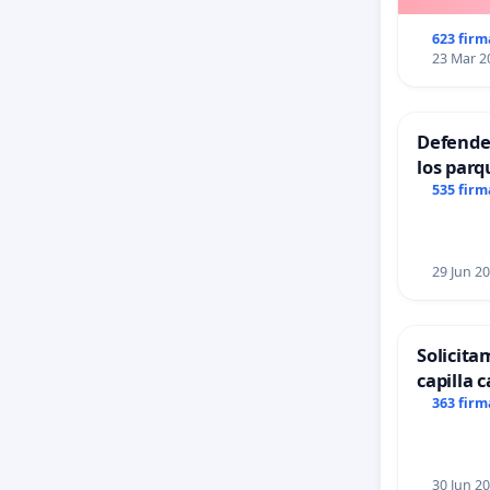
623 firm
23 Mar 2
Defender
los parq
535 firm
29 Jun 2
Solicita
capilla c
Alcañiz
363 firm
30 Jun 2