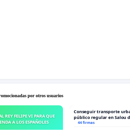
promocionadas por otros usuarios
Conseguir transporte urb
L REY FELIPE VI PARA QUE
público regular en Salou 
ENDA A LOS ESPAÑOLES
todo el año
44 firmas