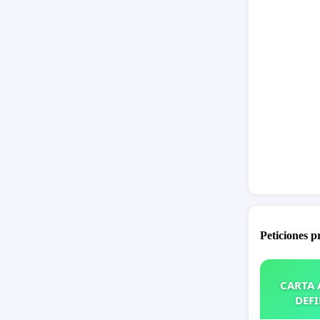
Peticiones 
CARTA A
DEFI