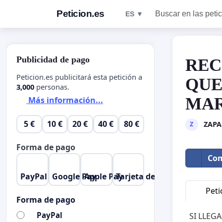
Peticion.es
Buscar en las peti
ES ▼
Publicidad de pago
REC
Peticion.es publicitará esta petición a
QUE
3,000
personas.
MAR
Más información...
5 €
10 €
20 €
40 €
80 €
ZAPA
Z
Forma de pago
Com
PayPal
Google Pay
Apple Pay
Tarjeta de crédito
Peti
Forma de pago
PayPal
SI LLEG