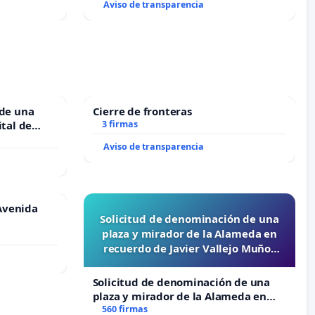
Aviso de transparencia
 de una
Cierre de fronteras
ital de
3 firmas
Aviso de transparencia
Avenida
Solicitud de denominación de una
plaza y mirador de la Alameda en
recuerdo de Javier Vallejo Muñoz
“Mazinger”
Solicitud de denominación de una
plaza y mirador de la Alameda en
recuerdo de Javier Vallejo Muñoz
560 firmas