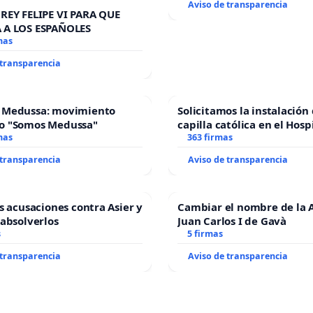
Aviso de transparencia
REY FELIPE VI PARA QUE
 A LOS ESPAÑOLES
mas
 transparencia
 Medussa: movimiento
Solicitamos la instalación
o "Somos Medussa"
capilla católica en el Hosp
mas
Alcañiz
363 firmas
 transparencia
Aviso de transparencia
as acusaciones contra Asier y
Cambiar el nombre de la 
 absolverlos
Juan Carlos I de Gavà
s
5 firmas
 transparencia
Aviso de transparencia