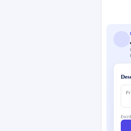
Des
Escri