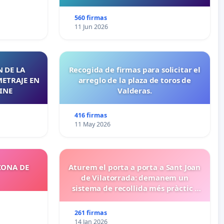
“Mazinger”
560 firmas
11 Jun 2026
 DE LA
Recogida de firmas para solicitar el
METRAJE EN
arreglo de la plaza de toros de
INE
Valderas.
416 firmas
11 May 2026
ZONA DE
Aturem el porta a porta a Sant Joan
de Vilatorrada: demanem un
sistema de recollida més pràctic i
eficient
261 firmas
14 Jan 2026