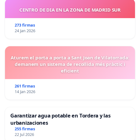
CENTRO DE DIA EN LA ZONA DE MADRID SUR
273 firmas
24 Jan 2026
Aturem el porta a porta a Sant Joan de Vilatorrada:
demanem un sistema de recollida més pràctic i
eficient
261 firmas
14 Jan 2026
Garantizar agua potable en Tordera y las
urbanizaciones
255 firmas
22 Jul 2026